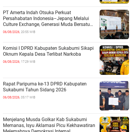
PT Amerta Indah Otsuka Perkuat
Persahabatan Indonesia–Jepang Melalui
Culture Exchange, Generasi Muda Bersatu
Wujudkan Masa Depan Berkelanjutan
06/08/2026,
20:55 WIB
Komisi I DPRD Kabupaten Sukabumi Sikapi
Oknum Kepala Desa Terlibat Narkoba
06/08/2026,
17:29 WIB
Rapat Paripurna ke-13 DPRD Kabupaten
Sukabumi Tahun Sidang 2026
06/08/2026,
05:17 WIB
Menjelang Musda Golkar Kab Sukabumi
Memanas, Isyu Aklamasi Picu Kekhawatiran
Melemahnya Demokrasi Internal