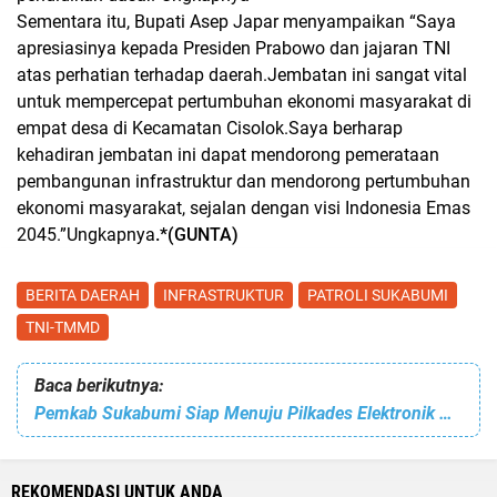
Sementara itu, Bupati Asep Japar menyampaikan “Saya
apresiasinya kepada Presiden Prabowo dan jajaran TNI
atas perhatian terhadap daerah.Jembatan ini sangat vital
untuk mempercepat pertumbuhan ekonomi masyarakat di
empat desa di Kecamatan Cisolok.Saya berharap
kehadiran jembatan ini dapat mendorong pemerataan
pembangunan infrastruktur dan mendorong pertumbuhan
ekonomi masyarakat, sejalan dengan visi Indonesia Emas
2045.”Ungkapnya
.*(GUNTA)
BERITA DAERAH
INFRASTRUKTUR
PATROLI SUKABUMI
TNI-TMMD
Baca berikutnya:
Pemkab Sukabumi Siap Menuju Pilkades Elektronik Untuk Hadapi Tantangan Infrastruktur dan Literasi Digital
REKOMENDASI UNTUK ANDA