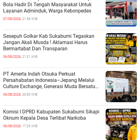
Bola Hadir Di Tengah Masyarakat Untuk
Layanan Adminduk, Warga Kebonpedes
07/08/2026,
21:56 WIB
Sesepuh Golkar Kab Sukabumi Tegaskan
Jangan Akali Musda ! Aklamasi Harus
Bermartabat Dan Transparan
06/08/2026,
21:21 WIB
PT Amerta Indah Otsuka Perkuat
Persahabatan Indonesia–Jepang Melalui
Culture Exchange, Generasi Muda Bersatu
Wujudkan Masa Depan Berkelanjutan
06/08/2026,
20:55 WIB
Komisi I DPRD Kabupaten Sukabumi Sikapi
Oknum Kepala Desa Terlibat Narkoba
06/08/2026,
17:29 WIB