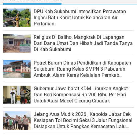
DPU Kab Sukabumi Intensifkan Perawatan
Irigasi Batu Karut Untuk Kelancaran Air
Pertanian
Religius Di Baliho, Mangkrak Di Lapangan
Dari Dana Umat Dan Hibah Jadi Tanda Tanya
Di Kab Sukabumi
Potret Buram Dinas Pendidikan di Kabupaten
Sukabumi Ruang Kelas SMPN 3 Pabuaran
Ambruk ,Alarm Keras Kelalaian Pemkab
Sukabumi Dalam Menjamin Keselamatan
Siswa
Gubernur Jawa barat KDM Liburkan Angkot
Dan Beri Kompensasi Rp.200 Ribu Per Hari
Untuk Atasi Macet Cicurug-Cibadak
Jelang Arus Mudik 2026 , Kapolda Jabar Cek
Kesiapan Tol Bocimi Seksi 3 Jalur Fungsional
Disiapkan Untuk Pangkas Kemacetan Lalu
Lintas