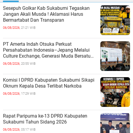
Sesepuh Golkar Kab Sukabumi Tegaskan
Jangan Akali Musda ! Aklamasi Harus
Bermartabat Dan Transparan
06/08/2026,
21:21 WIB
PT Amerta Indah Otsuka Perkuat
Persahabatan Indonesia–Jepang Melalui
Culture Exchange, Generasi Muda Bersatu
Wujudkan Masa Depan Berkelanjutan
06/08/2026,
20:55 WIB
Komisi I DPRD Kabupaten Sukabumi Sikapi
Oknum Kepala Desa Terlibat Narkoba
06/08/2026,
17:29 WIB
Rapat Paripurna ke-13 DPRD Kabupaten
Sukabumi Tahun Sidang 2026
06/08/2026,
05:17 WIB