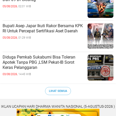
05/08/2026,
02:01 WIB
Bupati Asep Japar Ikuti Rakor Bersama KPK
RI Untuk Percepat Sertifikasi Aset Daerah
05/08/2026,
01:29 WIB
Diduga Pemkab Sukabumi Bisa Toleran
Apotek Tanpa PBG ,LSM Pekat-IB Sorot
Keras Pelanggaran
03/08/2026,
14:45 WIB
LIHAT SEMUA
IKLAN UCAPAN HARI DHARMA WANITA NASIONAL (5-AGUSTUS-2026 )