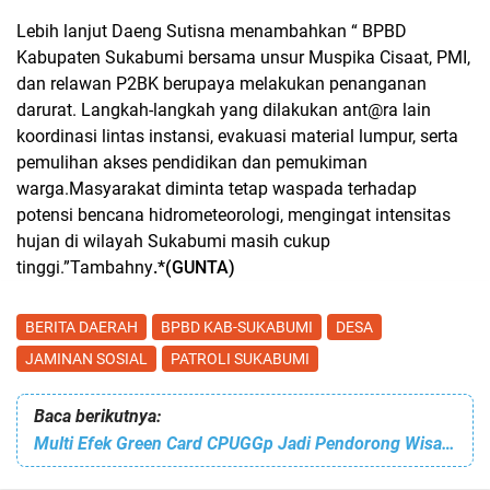
Lebih lanjut Daeng Sutisna menambahkan “ BPBD
Kabupaten Sukabumi bersama unsur Muspika Cisaat, PMI,
dan relawan P2BK berupaya melakukan penanganan
darurat. Langkah-langkah yang dilakukan ant@ra lain
koordinasi lintas instansi, evakuasi material lumpur, serta
pemulihan akses pendidikan dan pemukiman
warga.Masyarakat diminta tetap waspada terhadap
potensi bencana hidrometeorologi, mengingat intensitas
hujan di wilayah Sukabumi masih cukup
tinggi.”Tambahny
.*(GUNTA)
BERITA DAERAH
BPBD KAB-SUKABUMI
DESA
JAMINAN SOSIAL
PATROLI SUKABUMI
Baca berikutnya:
Multi Efek Green Card CPUGGp Jadi Pendorong Wisata Dunia Untuk Dinas Parawista Kab Sukabumi