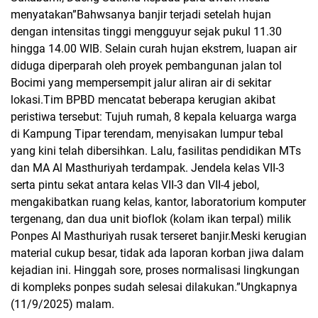
menyatakan”Bahwsanya banjir terjadi setelah hujan
dengan intensitas tinggi mengguyur sejak pukul 11.30
hingga 14.00 WIB. Selain curah hujan ekstrem, luapan air
diduga diperparah oleh proyek pembangunan jalan tol
Bocimi yang mempersempit jalur aliran air di sekitar
lokasi.Tim BPBD mencatat beberapa kerugian akibat
peristiwa tersebut: Tujuh rumah, 8 kepala keluarga warga
di Kampung Tipar terendam, menyisakan lumpur tebal
yang kini telah dibersihkan. Lalu, fasilitas pendidikan MTs
dan MA Al Masthuriyah terdampak. Jendela kelas VII-3
serta pintu sekat antara kelas VII-3 dan VII-4 jebol,
mengakibatkan ruang kelas, kantor, laboratorium komputer
tergenang, dan dua unit bioflok (kolam ikan terpal) milik
Ponpes Al Masthuriyah rusak terseret banjir.Meski kerugian
material cukup besar, tidak ada laporan korban jiwa dalam
kejadian ini. Hinggah sore, proses normalisasi lingkungan
di kompleks ponpes sudah selesai dilakukan.”Ungkapnya
(11/9/2025) malam.