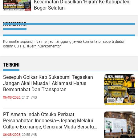
Kecamatan Diusulkan ‘Hijrah’ Ke Kabupaten
Bogor Selatan
KOMENTAR
Komentar sepenuhnya menjadi tanggung jawab komentator seperti diatur
dalam UU ITE. #JernihBerkomentar
TERKINI
Sesepuh Golkar Kab Sukabumi Tegaskan
Jangan Akali Musda ! Aklamasi Harus
Bermartabat Dan Transparan
06/08/2026,
21:21 WIB
PT Amerta Indah Otsuka Perkuat
Persahabatan Indonesia–Jepang Melalui
Culture Exchange, Generasi Muda Bersatu
Wujudkan Masa Depan Berkelanjutan
06/08/2026,
20:55 WIB