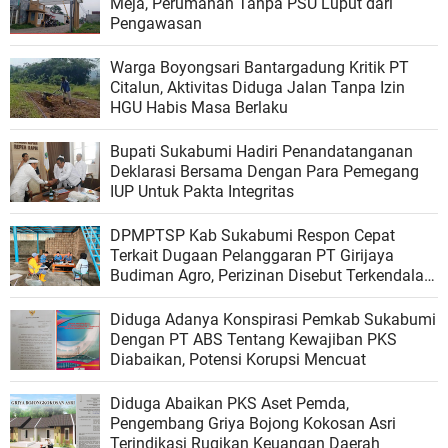
Meja, Perumahan Tanpa PSU Luput dari
Pengawasan
Warga Boyongsari Bantargadung Kritik PT
Citalun, Aktivitas Diduga Jalan Tanpa Izin
HGU Habis Masa Berlaku
Bupati Sukabumi Hadiri Penandatanganan
Deklarasi Bersama Dengan Para Pemegang
IUP Untuk Pakta Integritas
DPMPTSP Kab Sukabumi Respon Cepat
Terkait Dugaan Pelanggaran PT Girijaya
Budiman Agro, Perizinan Disebut Terkendala
Oleh Consultan
Diduga Adanya Konspirasi Pemkab Sukabumi
Dengan PT ABS Tentang Kewajiban PKS
Diabaikan, Potensi Korupsi Mencuat
Diduga Abaikan PKS Aset Pemda,
Pengembang Griya Bojong Kokosan Asri
Terindikasi Rugikan Keuangan Daerah