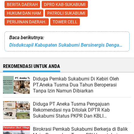
BERITA DAERAH
DPRD KAB-SUKABUMI
HUKUM DAN HAM
PATROLI SUKABUMI
PERIJINAN DAERAH.
TOWER CELL
Baca berikutnya:
Disdukcapil Kabupaten Sukabumi Bersinergis Dengan Pemprov Jabar Siap Prioritaskan Pelayanan IKD Untuk Masyarakat
REKOMENDASI UNTUK ANDA
Diduga Pemkab Sukabumi Di Kebiri Oleh
PT.Aneka Tusma Dua Tahun Beroperasi
Tanpa Izin Namun Dibiarkan
Diduga PT Aneka Tusma Pengajuan
Rekomendasi nya Ditolak DPTR Kab
Sukabumi Status PKPR Dan KBLI
Dipertanyakan Di Sistem OSS RBA
Birokrasi Pemkab Sukabumi Berkerja di Balik