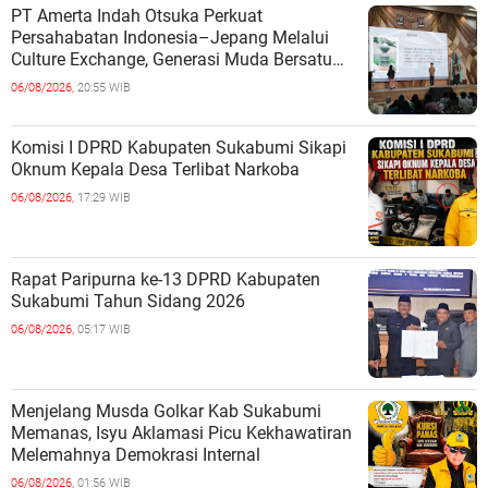
PT Amerta Indah Otsuka Perkuat
Persahabatan Indonesia–Jepang Melalui
Culture Exchange, Generasi Muda Bersatu
Wujudkan Masa Depan Berkelanjutan
06/08/2026,
20:55 WIB
Komisi I DPRD Kabupaten Sukabumi Sikapi
Oknum Kepala Desa Terlibat Narkoba
06/08/2026,
17:29 WIB
Rapat Paripurna ke-13 DPRD Kabupaten
Sukabumi Tahun Sidang 2026
06/08/2026,
05:17 WIB
Menjelang Musda Golkar Kab Sukabumi
Memanas, Isyu Aklamasi Picu Kekhawatiran
Melemahnya Demokrasi Internal
06/08/2026,
01:56 WIB