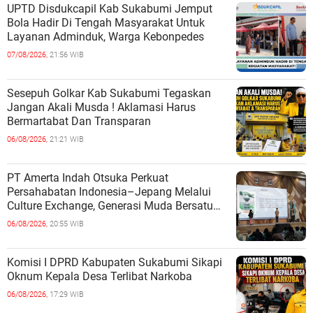
UPTD Disdukcapil Kab Sukabumi Jemput
Bola Hadir Di Tengah Masyarakat Untuk
Layanan Adminduk, Warga Kebonpedes
07/08/2026,
21:56 WIB
Sesepuh Golkar Kab Sukabumi Tegaskan
Jangan Akali Musda ! Aklamasi Harus
Bermartabat Dan Transparan
06/08/2026,
21:21 WIB
PT Amerta Indah Otsuka Perkuat
Persahabatan Indonesia–Jepang Melalui
Culture Exchange, Generasi Muda Bersatu
Wujudkan Masa Depan Berkelanjutan
06/08/2026,
20:55 WIB
Komisi I DPRD Kabupaten Sukabumi Sikapi
Oknum Kepala Desa Terlibat Narkoba
06/08/2026,
17:29 WIB