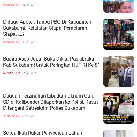
03/08/2026,
04:32 WIB
Diduga Apotek Tanpa PBG Di Kabupaten
Sukabumi. Kelalaian Siapa, Pembiaran
Siapa……?
03/08/2026,
00:27 WIB
Bupati Asep Japar Buka Diklat Paskibraka
Kab Sukabumi Untuk Peringtan HUT RI Ke 81
02/08/2026,
23:32 WIB
Dugaan Perzinahan Libatkan Oknum Guru
SD di Kalibunder Dilaporkan ke Polisi, Kasus
Ditangani Satreskrim Polres Sukabumi
31/07/2026,
23:58 WIB
Sekda Ikuti Rakor Penyediaan Lahan