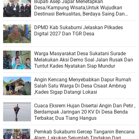
Bupati Asep Japar Menetapkan
Desa/Kampung Wisata,Untuk Wujudkan
Destinasi Berkualitas, Berdaya Saing Dan
Berkelanjutan
DPMD Kab Sukabumi Jelaskan Pilkades
Digital 2027 Dan TGR Desa
Warga Masyarakat Desa Sukatani Surade
Melakukan Aksi Demo Soal Jalan Rusak Dan
Tuntut Kades Nyatakan Siap Mundur
Angin Kencang Menyebabkan Dapur Rumah
Salah Satu Warga Di Desa Cisaat Ambrug
,Kades Sigap Datangi Lokasi
Cuaca Eksrem Hujan Disertai Angin Dan Petir ,
Berdampak Jaringan 20 KV Di Desa Benda
Terbakar, Dua Tiang Hangus
Pemkab Sukabumi Gercep Tanganin Bencana
Alam, Lakukan Sejumlah Tindakan Dari