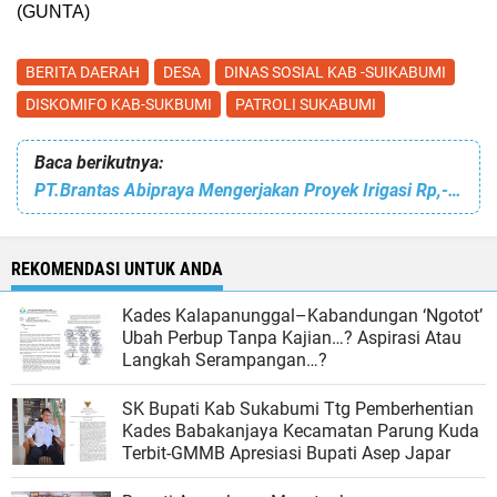
(GUNTA)
BERITA DAERAH
DESA
DINAS SOSIAL KAB -SUIKABUMI
DISKOMIFO KAB-SUKBUMI
PATROLI SUKABUMI
Baca berikutnya:
PT.Brantas Abipraya Mengerjakan Proyek Irigasi Rp,-13,6 Miliar Diduga Tak Sesuai RAB Dan Asal Jadi, Tanpa Transparansi dan Menyimpang dari Aturan
REKOMENDASI UNTUK ANDA
Kades Kalapanunggal–Kabandungan ‘Ngotot’
Ubah Perbup Tanpa Kajian…? Aspirasi Atau
Langkah Serampangan…?
SK Bupati Kab Sukabumi Ttg Pemberhentian
Kades Babakanjaya Kecamatan Parung Kuda
Terbit-GMMB Apresiasi Bupati Asep Japar