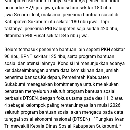
Kabupaten Sukabumi hanya sekitar 6,5 persen dari total
penduduk ±2,9 juta jiwa, atau setara sekitar 180 ribu
jiwa.Secara ideal, maksimal penerima bantuan sosial di
Kabupaten Sukabumi itu sekitar 180 ribu jiwa. Tapi
faktanya, penerima PBI Kabupaten saja sudah 420 ribu,
ditambah PBI Pusat sekitar 845 ribu jiwa.
Belum termasuk penerima bantuan lain seperti PKH sekitar
90 ribu, BPNT sekitar 125 ribu, serta program bantuan
sosial dan atensi lainnya. Kondisi ini menunjukkan adanya
ketidakseimbangan antara data kemiskinan dan jumlah
penerima bansos.Ke depan, Pemerintah Kabupaten
Sukabumi menegaskan komitmennya untuk melakukan
penataan menyeluruh seluruh program bantuan sosial
berbasis DTSEN, dengan fokus utama pada desil 1, 2 atau
4 sebagai kelompok paling rentan.Insyaallah mulai 2026,
seluruh program bantuan sosial akan mengacu pada data
tunggal sosial ekonomi nasional (DTSEN) . “Pungkas Iwan
Tri mewakili Kepala Dinas Sosial Kabupaten Sukabumi.
*