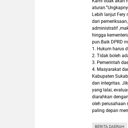
Kami tidak akan
aturan.”Ungkapny
Lebih lanjut Fer
dari pemeriksaan
administratif ,
hingga kementeria
pun.Baik DPRD m
1. Hukum harus d
2. Tidak boleh a
3. Pemerintah dae
4. Masyarakat da
Kabupaten Sukabu
dan integritas. J
yang lalai, eval
diarahkan dengan
oleh perusahaan 
paling depan me
BERITA DAERAH