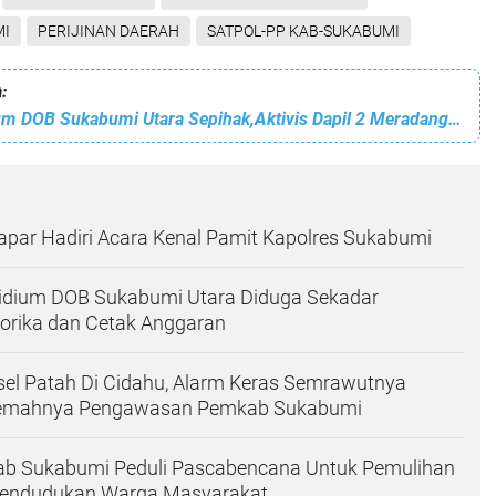
MI
PERIJINAN DAERAH
SATPOL-PP KAB-SUKABUMI
:
Diduga Presidium DOB Sukabumi Utara Sepihak,Aktivis Dapil 2 Meradang, Bupati Diminta Bertindak
apar Hadiri Acara Kenal Pamit Kapolres Sukabumi
idium DOB Sukabumi Utara Diduga Sekadar
orika dan Cetak Anggaran
el Patah Di Cidahu, Alarm Keras Semrawutnya
 Lemahnya Pengawasan Pemkab Sukabumi
Kab Sukabumi Peduli Pascabencana Untuk Pemulihan
endudukan Warga Masyarakat