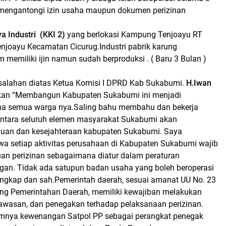
mengantongi izin usaha maupun dokumen perizinan
a Industri
(KKI 2)
yang berlokasi Kampung Tenjoayu RT
joayu Kecamatan Cicurug.Industri pabrik karung
m memiliki ijin namun sudah berproduksi . ( Baru 3 Bulan )
alahan diatas Ketua Komisi I DPRD Kab Sukabumi.
H.Iwan
an “Membangun Kabupaten Sukabumi ini menjadi
ma semua warga nya.Saling bahu membahu dan bekerja
ntara seluruh elemen masyarakat Sukabumi akan
uan dan kesejahteraan kabupaten Sukabumi.
Saya
 setiap aktivitas perusahaan di Kabupaten Sukabumi wajib
an perizinan sebagaimana diatur dalam peraturan
an. Tidak ada satupun badan usaha yang boleh beroperasi
lengkap dan sah.Pemerintah daerah, sesuai amanat UU No. 23
ng Pemerintahan Daerah, memiliki kewajiban melakukan
wasan, dan penegakan terhadap pelaksanaan perizinan.
amnya kewenangan Satpol PP sebagai perangkat penegak