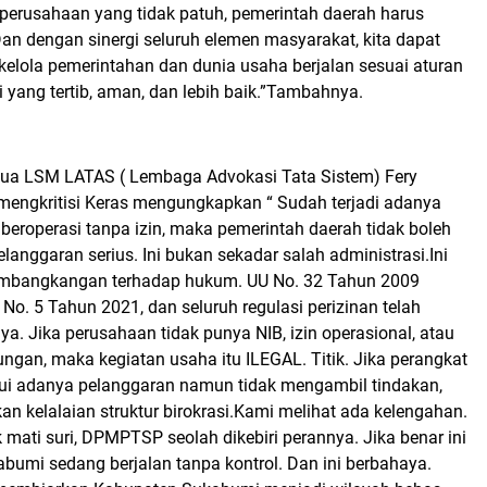
perusahaan yang tidak patuh, pemerintah daerah harus
Dan dengan sinergi seluruh elemen masyarakat, kita dapat
kelola pemerintahan dan dunia usaha berjalan sesuai aturan
yang tertib, aman, dan lebih baik.”Tambahnya.
tua LSM LATAS ( Lembaga Advokasi Tata Sistem) Fery
ngkritisi Keras mengungkapkan “ Sudah terjadi adanya
eroperasi tanpa izin, maka pemerintah daerah tidak boleh
elanggaran serius. Ini bukan sekadar salah administrasi.Ini
embangkangan terhadap hukum. UU No. 32 Tahun 2009
No. 5 Tahun 2021, dan seluruh regulasi perizinan telah
a. Jika perusahaan tidak punya NIB, izin operasional, atau
ungan, maka kegiatan usaha itu ILEGAL. Titik. Jika perangkat
i adanya pelanggaran namun tidak mengambil tindakan,
n kelalaian struktur birokrasi.Kami melihat ada kelengahan.
mati suri, DPMPTSP seolah dikebiri perannya. Jika benar ini
abumi sedang berjalan tanpa kontrol. Dan ini berbahaya.