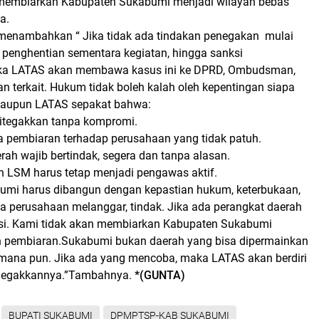
 membiarkan Kabupaten Sukabumi menjadi wilayah bebas
a.
y menambahkan “ Jika tidak ada tindakan penegakan
mulai
, penghentian sementara kegiatan, hingga sanksi
maka LATAS akan membawa kasus ini ke DPRD, Ombudsman,
n terkait. Hukum tidak boleh kalah oleh kepentingan siapa
aupun LATAS sepakat bahwa:
itegakkan tanpa kompromi.
da pembiaran terhadap perusahaan yang tidak patuh.
rah wajib bertindak, segera dan tanpa alasan.
n LSM harus tetap menjadi pengawas aktif.
mi harus dibangun dengan kepastian hukum, keterbukaan,
ika perusahaan melanggar, tindak. Jika ada perangkat daerah
uasi. Kami tidak akan membiarkan Kabupaten Sukabumi
 pembiaran.Sukabumi bukan daerah yang bisa dipermainkan
mana pun. Jika ada yang mencoba, maka LATAS akan berdiri
negakkannya.”Tambahnya.
*(GUNTA)
BUPATI SUKABUMI
DPMPTSP-KAB SUKABUMI