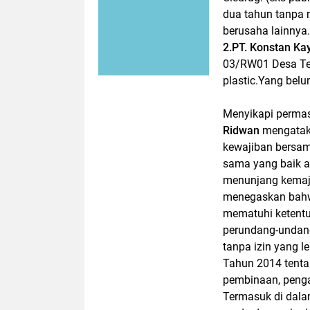
dua tahun tanpa 
berusaha lainnya.
2.
PT. Konstan Kay
03/RW01 Desa Ten
plastic.Yang belu
Menyikapi permas
Ridwan
mengatak
kewajiban bersa
sama yang baik a
menunjang kemaj
menegaskan bahwa
mematuhi ketentu
perundang-undang
tanpa izin yang 
Tahun 2014 tenta
pembinaan, penga
Termasuk di dal