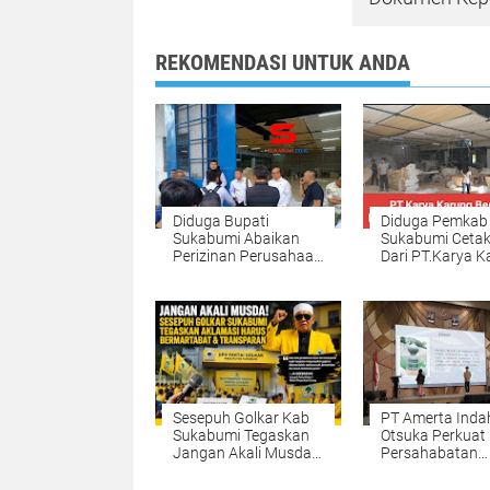
REKOMENDASI UNTUK ANDA
Diduga Bupati
Diduga Pemkab
Sukabumi Abaikan
Sukabumi Ceta
Perizinan Perusahaan
Dari PT.Karya K
Tanpa Izin Di Cicurug
Bersama
,Perusahaan Tetap
beroperasi Meski
Sudah Disidak Dua
Kali
Sesepuh Golkar Kab
PT Amerta Inda
Sukabumi Tegaskan
Otsuka Perkuat
Jangan Akali Musda !
Persahabatan
Aklamasi Harus
Indonesia–Jep
Bermartabat Dan
Melalui Culture