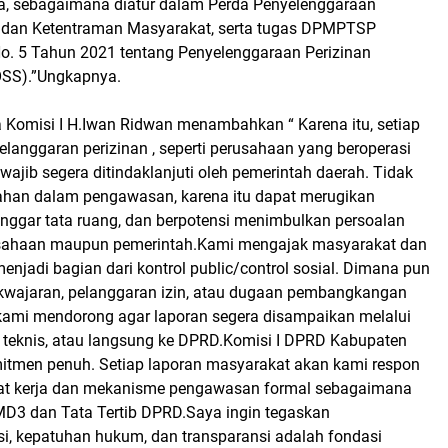
a, sebagaimana diatur dalam Perda Penyelenggaraan
 dan Ketentraman Masyarakat, serta tugas DPMPTSP
o. 5 Tahun 2021 tentang Penyelenggaraan Perizinan
(OSS).”Ungkapnya.
a Komisi I H.Iwan Ridwan menambahkan “ Karena itu, setiap
langgaran perizinan , seperti perusahaan yang beroperasi
wajib segera ditindaklanjuti oleh pemerintah daerah. Tidak
ahan dalam pengawasan, karena itu dapat merugikan
nggar tata ruang, dan berpotensi menimbulkan persoalan
sahaan maupun pemerintah.Kami mengajak masyarakat dan
enjadi bagian dari kontrol public/control sosial. Dimana pun
kwajaran, pelanggaran izin, atau dugaan pembangkangan
 kami mendorong agar laporan segera disampaikan melalui
 teknis, atau langsung ke DPRD.
Komisi I DPRD Kabupaten
tmen penuh. Setiap laporan masyarakat akan kami respon
pat kerja dan mekanisme pengawasan formal sebagaimana
MD3 dan Tata Tertib DPRD.Saya ingin tegaskan
si, kepatuhan hukum, dan transparansi adalah fondasi