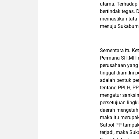
utama. Terhadap 
bertindak tegas. 
memastikan tata 
menuju Sukabumi 
Sementara itu Ke
Permana SH.MH me
perusahaan yang b
tinggal diam.Ini p
adalah bentuk p
tentang PPLH, PP 
mengatur sanksiny
persetujuan lingk
daerah mengetahu
maka itu merupaka
Satpol PP tampak 
terjadi, maka Suk