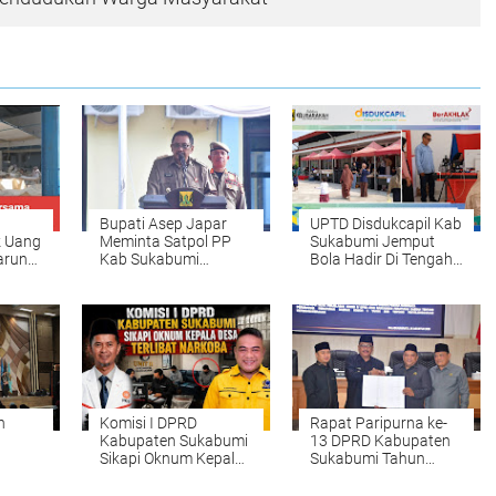
Bupati Asep Japar
UPTD Disdukcapil Kab
k Uang
Meminta Satpol PP
Sukabumi Jemput
arung
Kab Sukabumi
Bola Hadir Di Tengah
Jalankan Tugas
Masyarakat Untuk
Dengan Tegas Namun
Layanan Adminduk,
Tetap Humanis
Warga Kebonpedes
h
Komisi I DPRD
Rapat Paripurna ke-
Kabupaten Sukabumi
13 DPRD Kabupaten
Sikapi Oknum Kepala
Sukabumi Tahun
ang
Desa Terlibat Narkoba
Sidang 2026