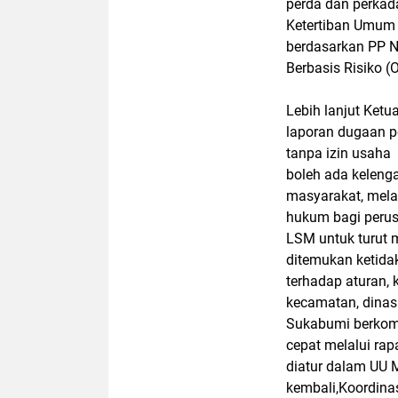
perda dan perkad
Ketertiban Umum
berdasarkan PP N
Berbasis Risiko 
Lebih lanjut Ketu
laporan dugaan pe
tanpa izin usaha
boleh ada keleng
masyarakat, mela
hukum bagi peru
LSM untuk turut m
ditemukan ketida
terhadap aturan,
kecamatan, dinas
Sukabumi berkomi
cepat melalui ra
diatur dalam UU 
kembali,Koordina