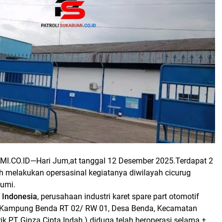
MI.CO.ID—
Hari Jum,at tanggal 12 Desember 2025.Terdapat 2
 melakukan opersasinal kegiatanya diwilayah cicurug
umi.
 Indonesia
, perusahaan industri karet spare part otomotif
i Kampung Benda RT 02/ RW 01, Desa Benda, Kecamatan
rik PT Ginza Cipta Indah ) diduga telah beroperasi selama ±