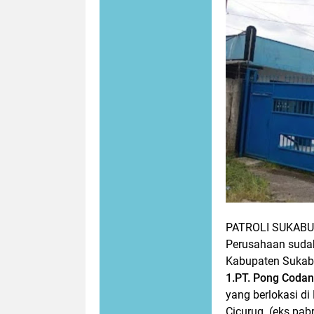
PATROLI SUKABU
Perusahaan sudah
Kabupaten Sukab
1.PT. Pong Codan
yang berlokasi d
Cicurug. (eks pab