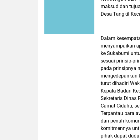
maksud dan tuju
Desa Tangkil Kec
Dalam kesempata
menyampaikan ap
ke Sukabumi untu
sesuai prinsip-p
pada prinsipnya
mengedepankan k
turut dihadiri W
Kepala Badan Ke
Sekretaris Dinas
Camat Cidahu, se
Terpantau para a
dan penuh komun
komitmennya untu
pihak dapat dud