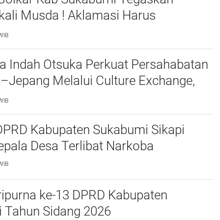
kali Musda ! Aklamasi Harus
bat Dan Transparan
WIB
a Indah Otsuka Perkuat Persahabatan
–Jepang Melalui Culture Exchange,
 Muda Bersatu Wujudkan Masa Depan
WIB
utan
 DPRD Kabupaten Sukabumi Sikapi
pala Desa Terlibat Narkoba
WIB
ripurna ke-13 DPRD Kabupaten
 Tahun Sidang 2026