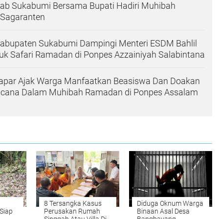
ab Sukabumi Bersama Bupati Hadiri Muhibah
Sagaranten
abupaten Sukabumi Dampingi Menteri ESDM Bahlil
uk Safari Ramadan di Ponpes Azzainiyah Salabintana
Japar Ajak Warga Manfaatkan Beasiswa Dan Doakan
ncana Dalam Muhibah Ramadan di Ponpes Assalam
8 Tersangka Kasus
Diduga Oknum Warga
Siap
Perusakan Rumah
Binaan Asal Desa