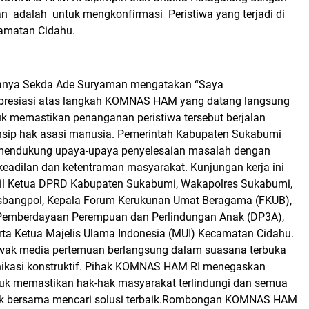
an
adalah
untuk mengkonfirmasi
Peristiwa yang terjadi di
amatan Cidahu.
nya Sekda Ade Suryaman mengatakan “Saya
resiasi atas langkah KOMNAS HAM yang datang langsung
k memastikan penanganan peristiwa tersebut berjalan
rinsip hak asasi manusia. Pemerintah Kabupaten Sukabumi
 mendukung upaya-upaya penyelesaian masalah dengan
eadilan dan ketentraman masyarakat.
Kunjungan kerja ini
akil Ketua DPRD Kabupaten Sukabumi, Wakapolres Sukabumi,
sbangpol, Kepala Forum Kerukunan Umat Beragama (FKUB),
 Pemberdayaan Perempuan dan Perlindungan Anak (DP3A),
rta Ketua Majelis Ulama Indonesia (MUI) Kecamatan Cidahu.
wak media pertemuan berlangsung dalam suasana terbuka
ikasi konstruktif. Pihak KOMNAS HAM RI menegaskan
k memastikan hak-hak masyarakat terlindungi dan semua
uk bersama mencari solusi terbaik.Rombongan KOMNAS HAM