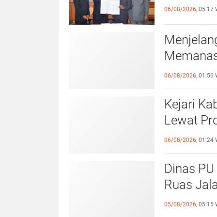
06/08/2026,
05:17 
Menjelan
Memanas,
Melemahn
06/08/2026,
01:56 
Kejari K
Lewat Pr
Penyimpa
06/08/2026,
01:24 
Dinas PU
Ruas Jal
Pekerjaan
05/08/2026,
05:15 