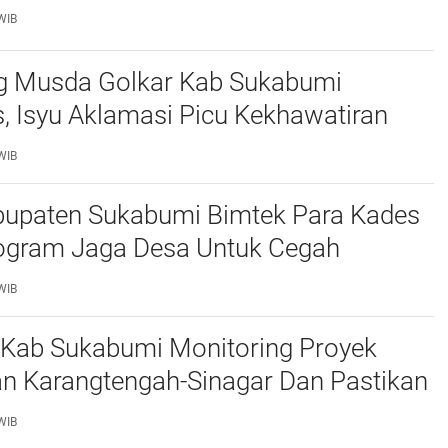
WIB
g Musda Golkar Kab Sukabumi
 Isyu Aklamasi Picu Kekhawatiran
ya Demokrasi Internal
WIB
abupaten Sukabumi Bimtek Para Kades
ogram Jaga Desa Untuk Cegah
ngan Dana Desa
WIB
 Kab Sukabumi Monitoring Proyek
an Karangtengah-Sinagar Dan Pastikan
 Sesuai Spesifikasi Teknis
WIB