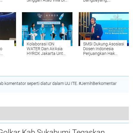
Singgah Atau Villa Di
Bangbayang,
r
Cidahu Sukabumi
Kecamatan Cicurug,
l
Limpahkan Tahap II
Kab.Sukabumi
n
Dari Polres Sukabumi
Menjadi Pengendali
Ke Kejari Kab
Atau Bandar,
Sukabumi
Peredaran Barang
Haram Sabu - Sabu Di
Salah Satu Lapas Di
Indonesia
Kolaborasi ION
SMSI Dukung Asosiasi
mo
WATER Dan AirAsia
Dosen Indonesia
s
HYROX Jakarta Untuk
Perjuangkan Hak
esa
Perkuat Ekosistem
Kelayakan Gaji Dosen
Fitness Di Indonesia
Di Indonesia
 SMSI
kung
Desa
 komentator seperti diatur dalam UU ITE. #JernihBerkomentar
ukabumi Bahas Peristiwa di Desa Tangkil Cidahu
Golkar Kab Sukabumi Tegaskan