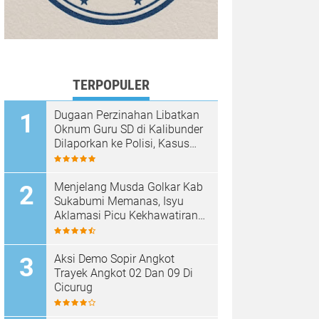
TERPOPULER
Dugaan Perzinahan Libatkan
Oknum Guru SD di Kalibunder
Dilaporkan ke Polisi, Kasus
Ditangani Satreskrim Polres
Sukabumi
Menjelang Musda Golkar Kab
Sukabumi Memanas, Isyu
Aklamasi Picu Kekhawatiran
Melemahnya Demokrasi
Internal
Aksi Demo Sopir Angkot
Trayek Angkot 02 Dan 09 Di
Cicurug