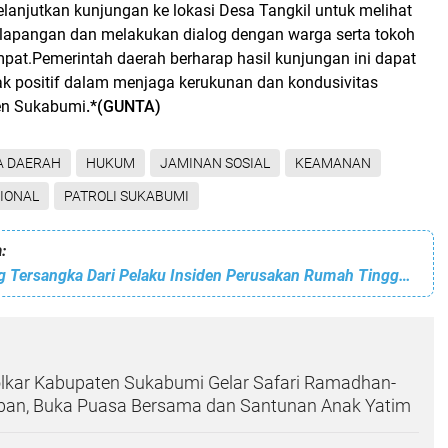
lanjutkan kunjungan ke lokasi Desa Tangkil untuk melihat
 lapangan dan melakukan dialog dengan warga serta tokoh
pat.Pemerintah daerah berharap hasil kunjungan ini dapat
positif dalam menjaga kerukunan dan kondusivitas
en Sukabumi
.*(GUNTA)
A DAERAH
HUKUM
JAMINAN SOSIAL
KEAMANAN
IONAL
PATROLI SUKABUMI
:
Menjadi 8 Orang Tersangka Dari Pelaku Insiden Perusakan Rumah Tinggal di Cidahu
olkar Kabupaten Sukabumi Gelar Safari Ramadhan-
ban, Buka Puasa Bersama dan Santunan Anak Yatim