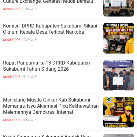
Culture Exchange, Generasi Muda Bersatu
Wujudkan Masa Depan Berkelanjutan
06/08/2026,
20:55 WIB
Komisi I DPRD Kabupaten Sukabumi Sikapi
Oknum Kepala Desa Terlibat Narkoba
06/08/2026,
17:29 WIB
Rapat Paripurna ke-13 DPRD Kabupaten
Sukabumi Tahun Sidang 2026
06/08/2026,
05:17 WIB
Menjelang Musda Golkar Kab Sukabumi
Memanas, Isyu Aklamasi Picu Kekhawatiran
Melemahnya Demokrasi Internal
06/08/2026,
01:56 WIB
Kejari Kabupaten Sukabumi Bimtek Para