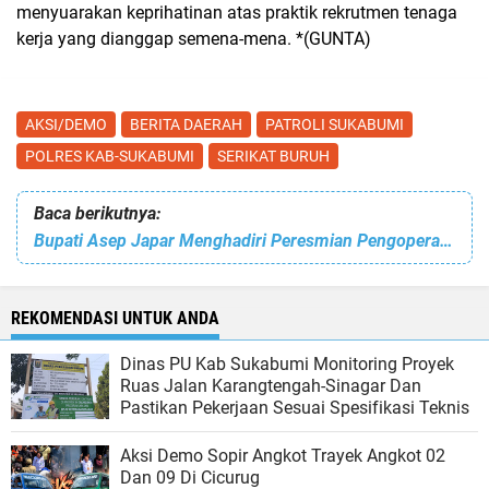
menyuarakan keprihatinan atas praktik rekrutmen tenaga
kerja yang dianggap semena-mena.
*(GUNTA)
AKSI/DEMO
BERITA DAERAH
PATROLI SUKABUMI
POLRES KAB-SUKABUMI
SERIKAT BURUH
Baca berikutnya:
Bupati Asep Japar Menghadiri Peresmian Pengoperasian Dan Pembangunan Energi Baru Terbarukan Di Star Energy Geothermal Salak Ltd
REKOMENDASI UNTUK ANDA
Dinas PU Kab Sukabumi Monitoring Proyek
Ruas Jalan Karangtengah-Sinagar Dan
Pastikan Pekerjaan Sesuai Spesifikasi Teknis
Aksi Demo Sopir Angkot Trayek Angkot 02
Dan 09 Di Cicurug