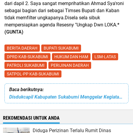
dari dapil 2. Saya sangat memprihatikan Ahmad Sya'roni
sebagai bagian dari sebagai Timses Bupati dan Kaban
tidak memfilter ungkapanya.Disela sela sibuk
mempersiapkan agenda Resesny "Ungkap Dwn LOKA.
*
(GUNTA)
BERITA DAERAH
BUPATI SUKABUMI
DPRD KAB-SUKABUMI
HUKUM DAN HAM
LSM-LATAS
PATROLI SUKABUMI
PERIJINAN DAERAH
SATPOL-PP KAB-SUKABUMI
Baca berikutnya:
Disdukcapil Kabupaten Sukabumi Menggelar Kegiatan Rutin Majelis Ta’lim Untuk Membangun Aparatur Berakhlak Dan Profesional
REKOMENDASI UNTUK ANDA
Diduga Perizinan Terlalu Rumit Dinas