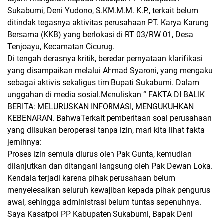
Sukabumi, Deni Yudono, S.KM.M.M. K.P., terkait belum
ditindak tegasnya aktivitas perusahaan PT. Karya Karung
Bersama (KKB) yang berlokasi di RT 03/RW 01, Desa
Tenjoayu, Kecamatan Cicurug.
Di tengah derasnya kritik, beredar pernyataan klarifikasi
yang disampaikan melalui Ahmad Syaroni, yang mengaku
sebagai aktivis sekaligus tim Bupati Sukabumi. Dalam
unggahan di media sosial.Menuliskan “ FAKTA DI BALIK
BERITA: MELURUSKAN INFORMASI, MENGUKUHKAN
KEBENARAN. BahwaTerkait pemberitaan soal perusahaan
yang diisukan beroperasi tanpa izin, mari kita lihat fakta
jernihnya:
Proses izin semula diurus oleh
Pak Gunta
, kemudian
dilanjutkan dan ditangani langsung oleh
Pak Dewan Loka
.
Kendala terjadi karena pihak perusahaan belum
menyelesaikan seluruh kewajiban kepada pihak pengurus
awal, sehingga administrasi belum tuntas sepenuhnya.
Saya Kasatpol PP Kabupaten Sukabumi, Bapak Deni