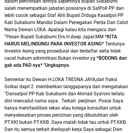
dalam pencitraan dirinya.Sepertinya Bupati Sukabumi
salah menempatkan jabatan posisinya di SatPoll PP dan
lebih cocok sebagai Staf Ahli Bupati.
Diduga Kasatpol PP
Kab Sukabumi Mandul Dalam Penegakan Perda Dan Catut
Nama Dewan LOKA. Apalagi kalau kita mengacu dari
”Pesan Bupati Sukabumi Drs.H.Asep Japar.MM *
KITA
HARUS MELINDUNGI PARA INVESTOR ASING*
Tentunya
Investor Asing yang prosedural dan terdaftar serta tidak
cacat hukum adminitrasi.Bukan investor yg *
BODONG dan
gak ada PAD nya* "Ungkapnya
.
Sementar itu Dewan H.LOKA TRESNA JAYA,dari fraksi
Golkar dapil 2 memberikan tanggapanya dan mengatakan
"Dansatpol PP Kab Sukabumi dan Ahmad Sya'roni terlalu
dini mencatut nama saya . Terkait perijinan. P
osisi Saya
hanya memfasilitasi rekan atau kolega konsultan untuk
menyelesaikan proses perizinan yang dibutuhkan oleh
PT.KKI bukan PT.KKB .Saya malah tidak tau untuk PT.KKB.
Dan itu semua terkait diwilayah kerja Saya sebagai Dwn