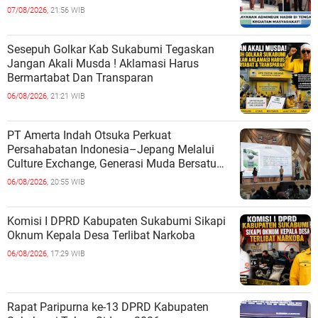
07/08/2026,
21:56 WIB
Sesepuh Golkar Kab Sukabumi Tegaskan
Jangan Akali Musda ! Aklamasi Harus
Bermartabat Dan Transparan
06/08/2026,
21:21 WIB
PT Amerta Indah Otsuka Perkuat
Persahabatan Indonesia–Jepang Melalui
Culture Exchange, Generasi Muda Bersatu
Wujudkan Masa Depan Berkelanjutan
06/08/2026,
20:55 WIB
Komisi I DPRD Kabupaten Sukabumi Sikapi
Oknum Kepala Desa Terlibat Narkoba
06/08/2026,
17:29 WIB
Rapat Paripurna ke-13 DPRD Kabupaten