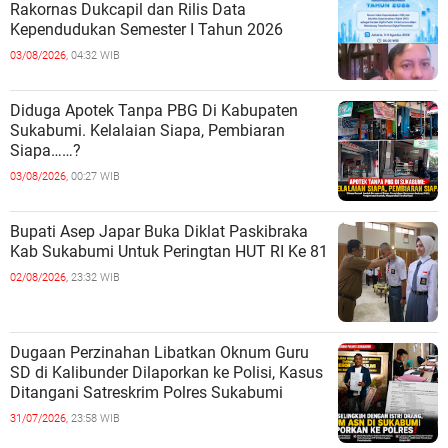
Rakornas Dukcapil dan Rilis Data
Kependudukan Semester I Tahun 2026
03/08/2026,
04:32 WIB
Diduga Apotek Tanpa PBG Di Kabupaten
Sukabumi. Kelalaian Siapa, Pembiaran
Siapa……?
03/08/2026,
00:27 WIB
Bupati Asep Japar Buka Diklat Paskibraka
Kab Sukabumi Untuk Peringtan HUT RI Ke 81
02/08/2026,
23:32 WIB
Dugaan Perzinahan Libatkan Oknum Guru
SD di Kalibunder Dilaporkan ke Polisi, Kasus
Ditangani Satreskrim Polres Sukabumi
31/07/2026,
23:58 WIB