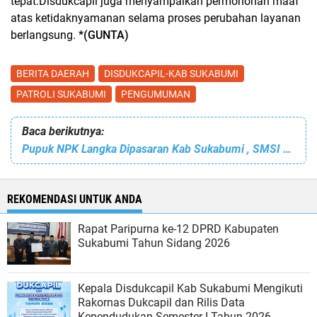
tepat.Disdukcapil juga menyampaikan permohonan maaf
atas ketidaknyamanan selama proses perubahan layanan
berlangsung.
*(GUNTA)
BERITA DAERAH
DISDUKCAPIL-KAB SUKABUMI
PATROLI SUKABUMI
PENGUMUMAN
Baca berikutnya:
Pupuk NPK Langka Dipasaran Kab Sukabumi , SMSI Sukabumi Raya Soroti Kinerja KP3 Sukabumi
REKOMENDASI UNTUK ANDA
Rapat Paripurna ke-12 DPRD Kabupaten
Sukabumi Tahun Sidang 2026
Kepala Disdukcapil Kab Sukabumi Mengikuti
Rakornas Dukcapil dan Rilis Data
Kependudukan Semester I Tahun 2026