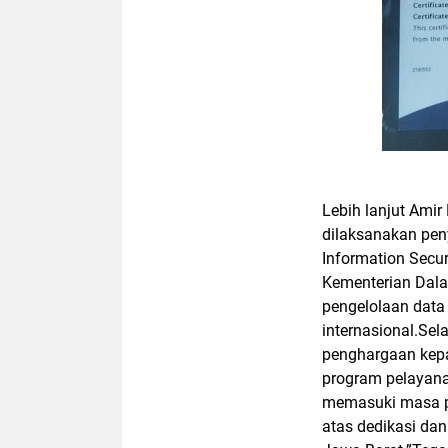
Lebih lanjut Ami
dilaksanakan pen
Information Secu
Kementerian Dala
pengelolaan data
internasional.Sel
penghargaan kepa
program pelayanan
memasuki masa pu
atas dedikasi d