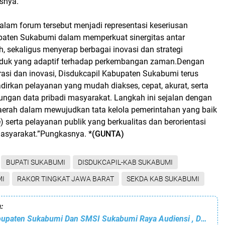
snya.
alam forum tersebut menjadi representasi keseriusan
aten Sukabumi dalam memperkuat sinergitas antar
, sekaligus menyerap berbagai inovasi dan strategi
duk yang adaptif terhadap perkembangan zaman.Dengan
asi dan inovasi, Disdukcapil Kabupaten Sukabumi terus
irkan pelayanan yang mudah diakses, cepat, akurat, serta
ungan data pribadi masyarakat. Langkah ini sejalan dengan
daerah dalam mewujudkan tata kelola pemerintahan yang baik
 serta pelayanan publik yang berkualitas dan berorientasi
asyarakat.”Pungkasnya.
*(GUNTA)
BUPATI SUKABUMI
DISDUKCAPIL-KAB SUKABUMI
MI
RAKOR TINGKAT JAWA BARAT
SEKDA KAB SUKABUMI
:
Diskominfo Kabupaten Sukabumi Dan SMSI Sukabumi Raya Audiensi , Dorong Sinergitas Pers Dan Pemerintah Daerah