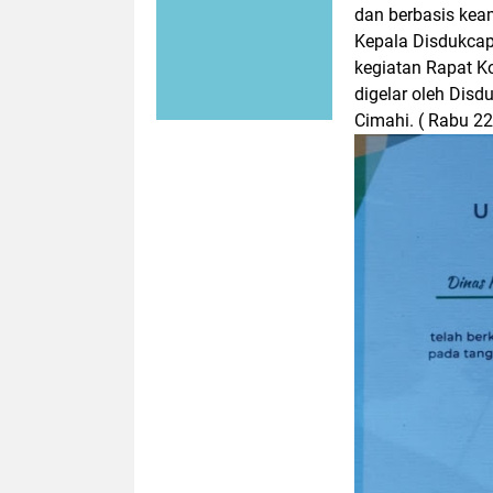
dan berbasis kea
Kepala Disdukcap
kegiatan Rapat K
digelar oleh Disd
Cimahi.
(
Rabu 22