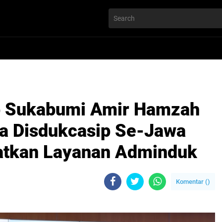
b Sukabumi Amir Hamzah
la Disdukcasip Se-Jawa
katkan Layanan Adminduk
Komentar (
)