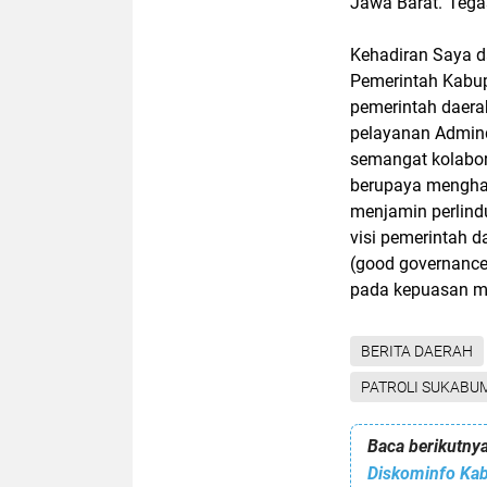
Jawa Barat.”Tega
Kehadiran Saya d
Pemerintah Kabup
pemerintah daerah
pelayanan Admin
semangat kolabor
berupaya menghad
menjamin perlind
visi pemerintah 
(good governance)
pada kepuasan m
BERITA DAERAH
PATROLI SUKABU
Baca berikutnya