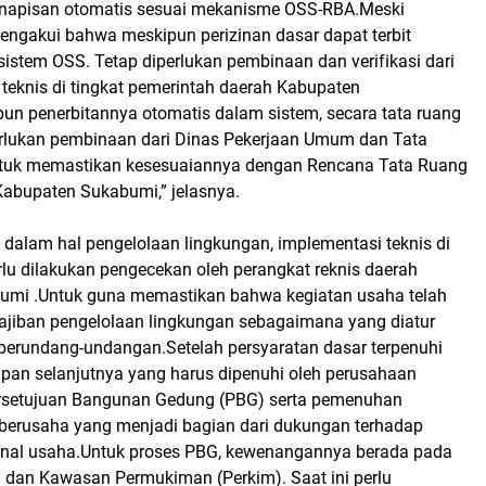
enapisan otomatis sesuai mekanisme OSS-RBA.Meski
engakui bahwa meskipun perizinan dasar dapat terbit
sistem OSS. Tetap diperlukan pembinaan dan verifikasi dari
teknis di tingkat pemerintah daerah Kabupaten
n penerbitannya otomatis dalam sistem, secara tata ruang
rlukan pembinaan dari Dinas Pekerjaan Umum dan Tata
tuk memastikan kesesuaiannya dengan Rencana Tata Ruang
abupaten Sukabumi,” jelasnya.
dalam hal pengelolaan lingkungan, implementasi teknis di
lu dilakukan pengecekan oleh perangkat reknis daerah
umi .Untuk guna memastikan bahwa kegiatan usaha telah
jiban pengelolaan lingkungan sebagaimana yang diatur
perundang-undangan.Setelah persyaratan dasar terpenuhi
pan selanjutnya yang harus dipenuhi oleh perusahaan
ersetujuan Bangunan Gedung (PBG) serta pemenuhan
r berusaha yang menjadi bagian dari dukungan terhadap
onal usaha.Untuk proses PBG, kewenangannya berada pada
dan Kawasan Permukiman (Perkim). Saat ini perlu