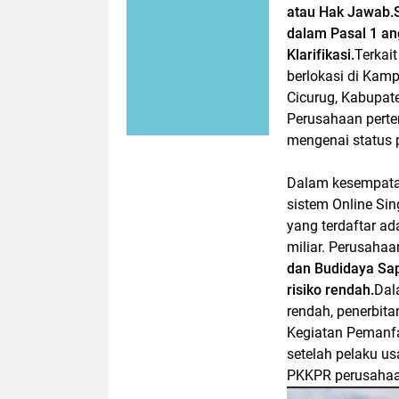
atau Hak Jawab.
dalam Pasal 1 an
Klarifikasi.
Terkai
berlokasi di Kam
Cicurug, Kabupat
Perusahaan perter
mengenai status p
Dalam kesempata
sistem Online Si
yang terdaftar a
miliar. Perusahaa
dan Budidaya Sap
risiko rendah.
Dal
rendah, penerbit
Kegiatan Pemanfaa
setelah pelaku u
PKKPR perusahaan