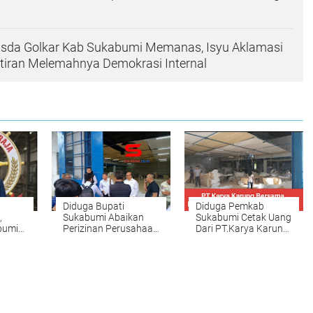
sda Golkar Kab Sukabumi Memanas, Isyu Aklamasi
tiran Melemahnya Demokrasi Internal
Diduga Bupati
Diduga Pemkab
,
Sukabumi Abaikan
Sukabumi Cetak Uang
bumi
Perizinan Perusahaan
Dari PT.Karya Karung
haan
Tanpa Izin Di Cicurug
Bersama
arkan
,Perusahaan Tetap
Catut
beroperasi Meski
OKA
Sudah Disidak Dua
Kali