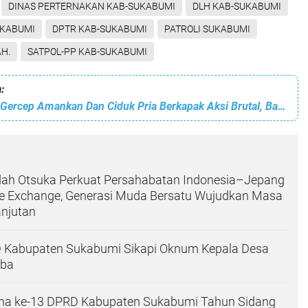
DINAS PERTERNAKAN KAB-SUKABUMI
DLH KAB-SUKABUMI
UKABUMI
DPTR KAB-SUKABUMI
PATROLI SUKABUMI
H.
SATPOL-PP KAB-SUKABUMI
:
Polsek Cicurug Gercep Amankan Dan Ciduk Pria Berkapak Aksi Brutal, Bawa Sajam Yang Viral Teror Penumpang Angkot
dah Otsuka Perkuat Persahabatan Indonesia–Jepang
ure Exchange, Generasi Muda Bersatu Wujudkan Masa
anjutan
D Kabupaten Sukabumi Sikapi Oknum Kepala Desa
oba
rna ke-13 DPRD Kabupaten Sukabumi Tahun Sidang