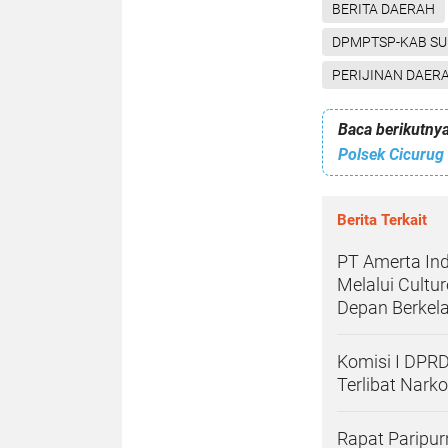
BERITA DAERAH
DPMPTSP-KAB S
PERIJINAN DAERA
Baca berikutnya
Berita Terkait
PT Amerta In
Melalui Cult
Depan Berkel
Komisi I DPR
Terlibat Nark
Rapat Paripu