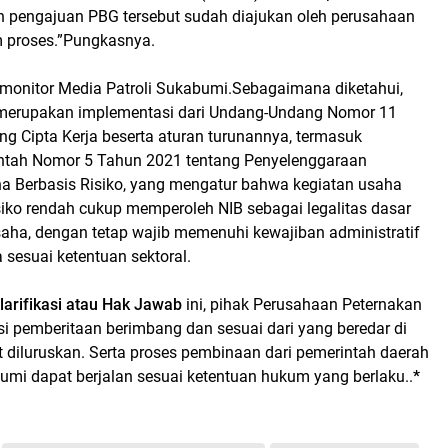
h pengajuan PBG tersebut sudah diajukan oleh perusahaan
 proses.”Pungkasnya.
rmonitor Media Patroli Sukabumi.Sebagaimana diketahui,
merupakan implementasi dari Undang-Undang Nomor 11
g Cipta Kerja beserta aturan turunannya, termasuk
ntah Nomor 5 Tahun 2021 tentang Penyelenggaraan
ha Berbasis Risiko, yang mengatur bahwa kegiatan usaha
siko rendah cukup memperoleh NIB sebagai legalitas dasar
aha, dengan tetap wajib memenuhi kewajiban administratif
a sesuai ketentuan sektoral.
larifikasi atau Hak Jawab
ini, pihak Perusahaan Peternakan
i pemberitaan berimbang dan sesuai dari yang beredar di
 diluruskan. Serta proses pembinaan dari pemerintah daerah
mi dapat berjalan sesuai ketentuan hukum yang berlaku..
*