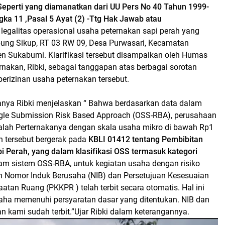
Seperti yang diamanatkan dari UU Pers No 40 Tahun 1999-
gka 11 ,Pasal 5 Ayat (2) -Ttg Hak Jawab atau
t legalitas operasional usaha peternakan sapi perah yang
pung Sikup,
RT 03 RW 09, Desa Purwasari, Kecamatan
en Sukabumi. Klarifikasi tersebut disampaikan oleh Humas
nakan, Ribki, sebagai tanggapan atas berbagai sorotan
erizinan usaha peternakan tersebut.
nya Ribki menjelaskan “ Bahwa berdasarkan data dalam
ngle Submission Risk Based Approach (OSS-RBA), perusahaan
dalah Perternakanya dengan skala usaha mikro di bawah Rp1
n tersebut bergerak pada
KBLI 01412 tentang Pembibitan
i Perah, yang dalam klasifikasi OSS termasuk kategori
am sistem OSS-RBA, untuk kegiatan usaha dengan risiko
an Nomor Induk Berusaha (NIB) dan
Persetujuan Kesesuaian
tan Ruang (PKKPR ) telah terbit secara otomatis. Hal ini
saha memenuhi persyaratan dasar yang ditentukan. NIB dan
 kami sudah terbit.”Ujar Ribki dalam keterangannya.