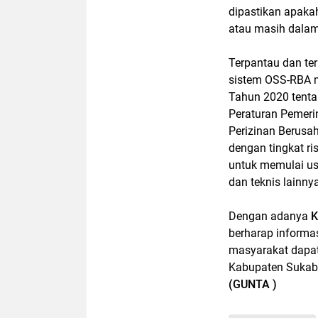
dipastikan apaka
atau masih dalam
Terpantau dan te
sistem OSS-RBA 
Tahun 2020 tentan
Peraturan Pemeri
Perizinan Berusa
dengan tingkat ri
untuk memulai us
dan teknis lainny
Dengan adanya
K
berharap informas
masyarakat dapat
Kabupaten Sukabu
(GUNTA )