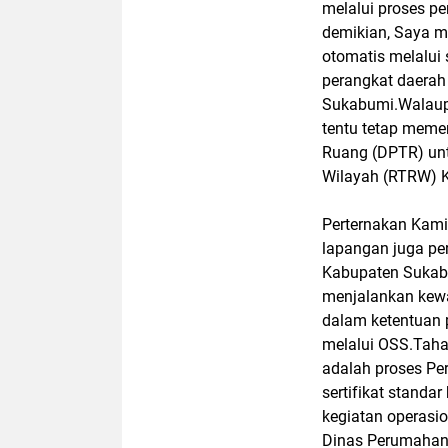
melalui proses p
demikian, Saya m
otomatis melalui 
perangkat daerah 
Sukabumi.Walaupu
tentu tetap meme
Ruang (DPTR) un
Wilayah (RTRW) K
Perternakan Kami 
lapangan juga per
Kabupaten Sukab
menjalankan kewa
dalam ketentuan 
melalui OSS.
Taha
adalah proses P
sertifikat standa
kegiatan operasi
Dinas Perumahan 