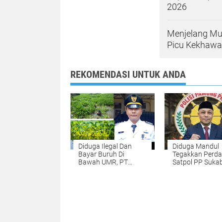
2026
Menjelang Mu
Picu Kekhawa
REKOMENDASI UNTUK ANDA
Diduga Ilegal Dan
Diduga Mandul
Bayar Buruh Di
Tegakkan Perda
Bawah UMR, PT
Satpol PP Suka
Aneka Tusma Di
Disorot Perusa
Sukabumi Disorot-
Tanpa Izin Dibi
Camat Dan Kades
Beroperasi Dan 
Dituding Main Mata
Nama Dewan L