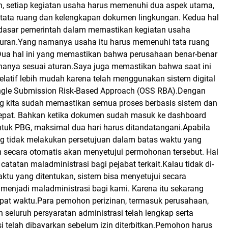
 setiap kegiatan usaha harus memenuhi dua aspek utama,
 tata ruang dan kelengkapan dokumen lingkungan. Kedua hal
 dasar pemerintah dalam memastikan kegiatan usaha
aturan.Yang namanya usaha itu harus memenuhi tata ruang
Dua hal ini yang memastikan bahwa perusahaan benar-benar
anya sesuai aturan.Saya juga memastikan bahwa saat ini
relatif lebih mudah karena telah menggunakan sistem digital
ingle Submission Risk-Based Approach (OSS RBA).Dengan
 kita sudah memastikan semua proses berbasis sistem dan
epat. Bahkan ketika dokumen sudah masuk ke dashboard
ntuk PBG, maksimal dua hari harus ditandatangani.Apabila
g tidak melakukan persetujuan dalam batas waktu yang
m secara otomatis akan menyetujui permohonan tersebut. Hal
catatan maladministrasi bagi pejabat terkait.Kalau tidak di-
ktu yang ditentukan, sistem bisa menyetujui secara
a menjadi maladministrasi bagi kami. Karena itu sekarang
pat waktu.Para pemohon perizinan, termasuk perusahaan,
seluruh persyaratan administrasi telah lengkap serta
si telah dibayarkan sebelum izin diterbitkan.Pemohon harus