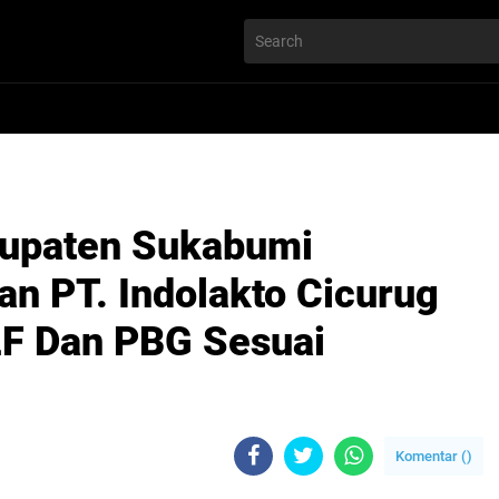
bupaten Sukabumi
an PT. Indolakto Cicurug
SLF Dan PBG Sesuai
Komentar (
)