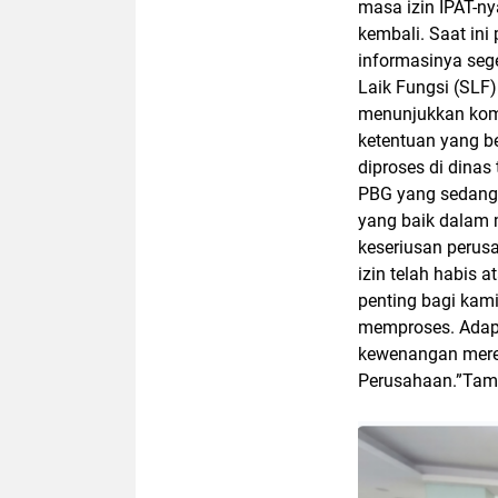
masa izin IPAT-n
kembali. Saat ini
informasinya sege
Laik Fungsi (SLF)
menunjukkan komi
ketentuan yang b
diproses di dinas
PBG yang sedang 
yang baik dalam 
keseriusan perus
izin telah habis 
penting bagi kam
memproses. Adapu
kewenangan merek
Perusahaan.”Tam