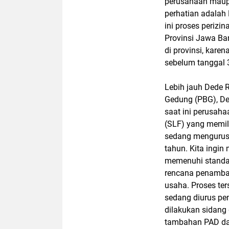
perusahaan maupu
perhatian adalah
ini proses perizi
Provinsi Jawa Bar
di provinsi, kar
sebelum tanggal 
Lebih jauh Dede
Gedung (PBG), Ded
saat ini perusah
(SLF) yang memil
sedang mengurus 
tahun. Kita ingin
memenuhi standa
rencana penamba
usaha. Proses ter
sedang diurus p
dilakukan sidang
tambahan PAD dari