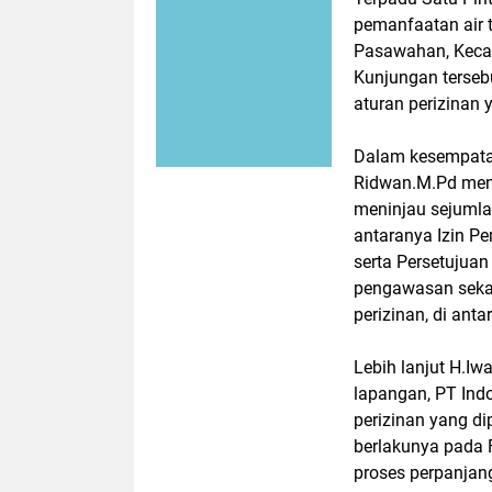
pemanfaatan air 
Pasawahan, Keca
Kunjungan terseb
aturan perizinan 
Dalam kesempata
Ridwan.M.Pd meng
meninjau sejumlah
antaranya Izin Pe
serta Persetujua
pengawasan sekali
perizinan, di ant
Lebih lanjut H.I
lapangan, PT Indo
perizinan yang di
berlakunya pada 
proses perpanjan