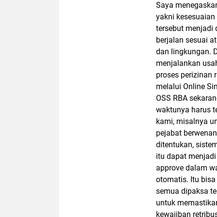
Saya menegaskan,
yakni kesesuaian
tersebut menjadi
berjalan sesuai 
dan lingkungan. 
menjalankan usah
proses perizinan 
melalui Online S
OSS RBA sekarang
waktunya harus t
kami, misalnya u
pejabat berwenan
ditentukan, siste
itu dapat menjadi 
approve dalam wa
otomatis. Itu bis
semua dipaksa te
untuk memastikan 
kewajiban retribu