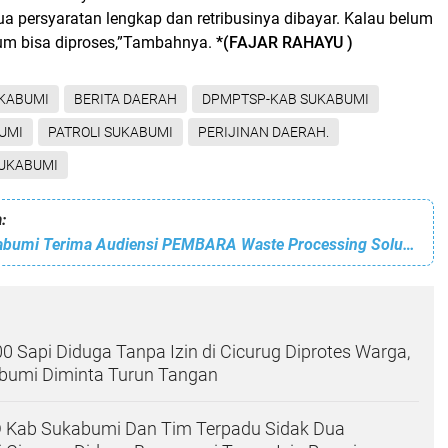
 persyaratan lengkap dan retribusinya dibayar. Kalau belum
elum bisa diproses,”Tambahnya.
*(FAJAR RAHAYU )
KABUMI
BERITA DAERAH
DPMPTSP-KAB SUKABUMI
UMI
PATROLI SUKABUMI
PERIJINAN DAERAH.
SUKABUMI
:
Sekda Kab Sukabumi Terima Audiensi PEMBARA Waste Processing Solution, Bahas Inovasi Pengolahan Sampah Bernilai Ekonomi
0 Sapi Diduga Tanpa Izin di Cicurug Diprotes Warga,
umi Diminta Turun Tangan
D Kab Sukabumi Dan Tim Terpadu Sidak Dua