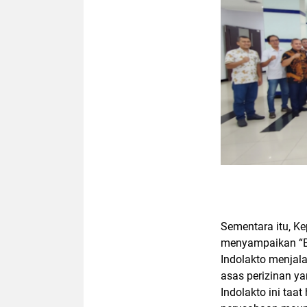
Sementara itu, 
menyampaikan “B
Indolakto menjal
asas perizinan y
Indolakto ini taat