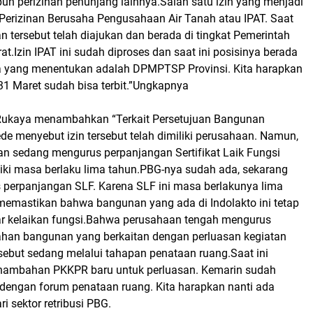
n perizinan penunjang lainnya.Salah satu izin yang menjadi
 Perizinan Berusaha Pengusahaan Air Tanah atau IPAT. Saat
nan tersebut telah diajukan dan berada di tingkat Pemerintah
at.Izin IPAT ini sudah diproses dan saat ini posisinya berada
ena yang menentukan adalah DPMPTSP Provinsi. Kita harapkan
31 Maret sudah bisa terbit.”Ungkapnya
 Rukaya menambahkan “Terkait Persetujuan Bangunan
e menyebut izin tersebut telah dimiliki perusahaan. Namun,
aan sedang mengurus perpanjangan Sertifikat Laik Fungsi
iki masa berlaku lima tahun.PBG-nya sudah ada, sekarang
perpanjangan SLF. Karena SLF ini masa berlakunya lima
 memastikan bahwa bangunan yang ada di Indolakto ini tetap
r kelaikan fungsi.Bahwa perusahaan tengah mengurus
han bangunan yang berkaitan dengan perluasan kegiatan
sebut sedang melalui tahapan penataan ruang.Saat ini
enambahan PKKPR baru untuk perluasan. Kemarin sudah
 dengan forum penataan ruang. Kita harapkan nanti ada
 sektor retribusi PBG.