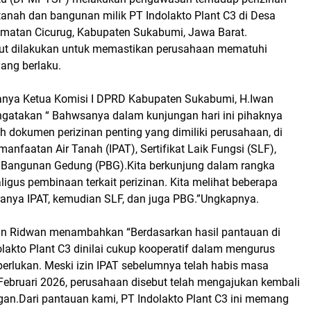
tanah dan bangunan milik PT Indolakto Plant C3 di Desa
matan Cicurug, Kabupaten Sukabumi, Jawa Barat.
ut dilakukan untuk memastikan perusahaan mematuhi
yang berlaku.
nya Ketua Komisi I DPRD Kabupaten Sukabumi, H.Iwan
atakan “ Bahwsanya dalam kunjungan hari ini pihaknya
 dokumen perizinan penting yang dimiliki perusahaan, di
manfaatan Air Tanah (IPAT), Sertifikat Laik Fungsi (SLF),
n Bangunan Gedung (PBG).Kita berkunjung dalam rangka
gus pembinaan terkait perizinan. Kita melihat beberapa
aranya IPAT, kemudian SLF, dan juga PBG.”Ungkapnya.
wan Ridwan menambahkan “Berdasarkan hasil pantauan di
lakto Plant C3 dinilai cukup kooperatif dalam mengurus
perlukan. Meski izin IPAT sebelumnya telah habis masa
Februari 2026, perusahaan disebut telah mengajukan kembali
gan.Dari pantauan kami, PT Indolakto Plant C3 ini memang