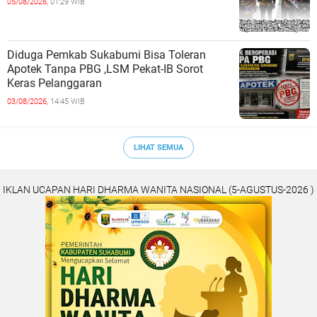
05/08/2026,
01:29 WIB
Diduga Pemkab Sukabumi Bisa Toleran
Apotek Tanpa PBG ,LSM Pekat-IB Sorot
Keras Pelanggaran
03/08/2026,
14:45 WIB
LIHAT SEMUA
IKLAN UCAPAN HARI DHARMA WANITA NASIONAL (5-AGUSTUS-2026 )