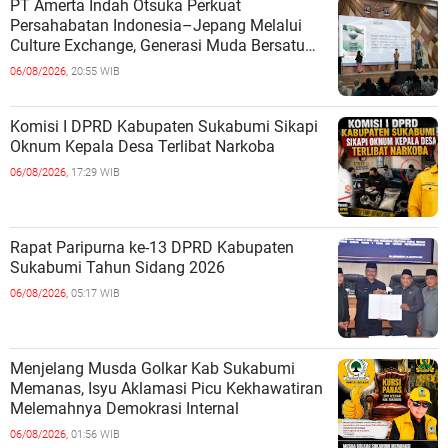
PT Amerta Indah Otsuka Perkuat
Persahabatan Indonesia–Jepang Melalui
Culture Exchange, Generasi Muda Bersatu
Wujudkan Masa Depan Berkelanjutan
06/08/2026,
20:55 WIB
Komisi I DPRD Kabupaten Sukabumi Sikapi
Oknum Kepala Desa Terlibat Narkoba
06/08/2026,
17:29 WIB
Rapat Paripurna ke-13 DPRD Kabupaten
Sukabumi Tahun Sidang 2026
06/08/2026,
05:17 WIB
Menjelang Musda Golkar Kab Sukabumi
Memanas, Isyu Aklamasi Picu Kekhawatiran
Melemahnya Demokrasi Internal
06/08/2026,
01:56 WIB