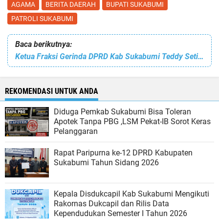
AGAMA
BERITA DAERAH
BUPATI SUKABUMI
PATROLI SUKABUMI
Baca berikutnya:
Ketua Fraksi Gerinda DPRD Kab Sukabumi Teddy Setiadi Buka Satria Cup I Voli se-Dapil II di Parakansalak
REKOMENDASI UNTUK ANDA
Diduga Pemkab Sukabumi Bisa Toleran
Apotek Tanpa PBG ,LSM Pekat-IB Sorot Keras
Pelanggaran
Rapat Paripurna ke-12 DPRD Kabupaten
Sukabumi Tahun Sidang 2026
Kepala Disdukcapil Kab Sukabumi Mengikuti
Rakornas Dukcapil dan Rilis Data
Kependudukan Semester I Tahun 2026