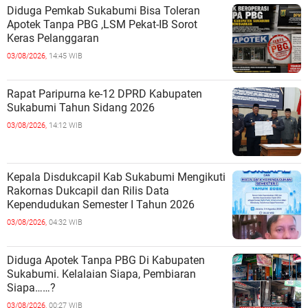
Diduga Pemkab Sukabumi Bisa Toleran
Apotek Tanpa PBG ,LSM Pekat-IB Sorot
Keras Pelanggaran
03/08/2026,
14:45 WIB
Rapat Paripurna ke-12 DPRD Kabupaten
Sukabumi Tahun Sidang 2026
03/08/2026,
14:12 WIB
Kepala Disdukcapil Kab Sukabumi Mengikuti
Rakornas Dukcapil dan Rilis Data
Kependudukan Semester I Tahun 2026
03/08/2026,
04:32 WIB
Diduga Apotek Tanpa PBG Di Kabupaten
Sukabumi. Kelalaian Siapa, Pembiaran
Siapa……?
03/08/2026,
00:27 WIB