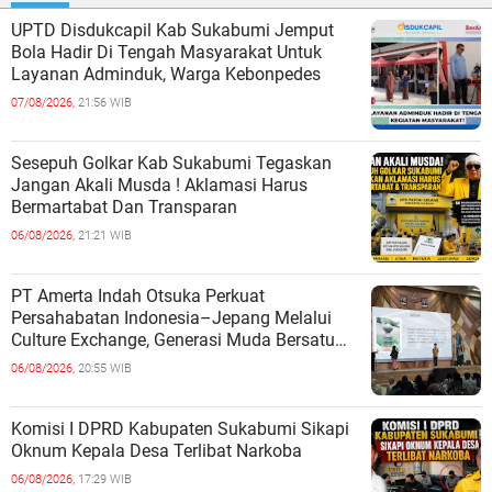
UPTD Disdukcapil Kab Sukabumi Jemput
Bola Hadir Di Tengah Masyarakat Untuk
Layanan Adminduk, Warga Kebonpedes
07/08/2026,
21:56 WIB
Sesepuh Golkar Kab Sukabumi Tegaskan
Jangan Akali Musda ! Aklamasi Harus
Bermartabat Dan Transparan
06/08/2026,
21:21 WIB
PT Amerta Indah Otsuka Perkuat
Persahabatan Indonesia–Jepang Melalui
Culture Exchange, Generasi Muda Bersatu
Wujudkan Masa Depan Berkelanjutan
06/08/2026,
20:55 WIB
Komisi I DPRD Kabupaten Sukabumi Sikapi
Oknum Kepala Desa Terlibat Narkoba
06/08/2026,
17:29 WIB