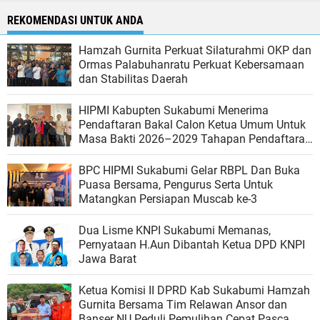
REKOMENDASI UNTUK ANDA
Hamzah Gurnita Perkuat Silaturahmi OKP dan
Ormas Palabuhanratu Perkuat Kebersamaan
dan Stabilitas Daerah
HIPMI Kabupten Sukabumi Menerima
Pendaftaran Bakal Calon Ketua Umum Untuk
Masa Bakti 2026–2029 Tahapan Pendaftaran
Dimulai
BPC HIPMI Sukabumi Gelar RBPL Dan Buka
Puasa Bersama, Pengurus Serta Untuk
Matangkan Persiapan Muscab ke-3
Dua Lisme KNPI Sukabumi Memanas,
Pernyataan H.Aun Dibantah Ketua DPD KNPI
Jawa Barat
Ketua Komisi II DPRD Kab Sukabumi Hamzah
Gurnita Bersama Tim Relawan Ansor dan
Banser NU Peduli Pemulihan Cepat Pasca