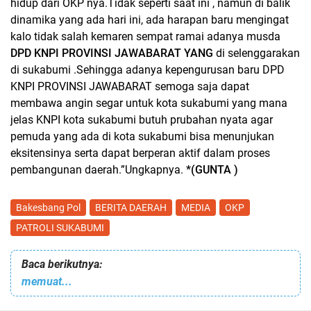
hidup dari OKP nya.Tidak seperti saat ini , namun di balik
dinamika yang ada hari ini, ada harapan baru mengingat
kalo tidak salah kemaren sempat ramai adanya musda
DPD KNPI PROVINSI JAWABARAT YANG
di selenggarakan
di sukabumi .Sehingga adanya kepengurusan baru DPD
KNPI PROVINSI JAWABARAT semoga saja dapat
membawa angin segar untuk kota sukabumi yang mana
jelas KNPI kota sukabumi butuh prubahan nyata agar
pemuda yang ada di kota sukabumi bisa menunjukan
eksitensinya serta dapat berperan aktif dalam proses
pembangunan daerah.”Ungkapnya.
*(GUNTA )
Bakesbang Pol
BERITA DAERAH
MEDIA
OKP
PATROLI SUKABUMI
Baca berikutnya:
memuat...