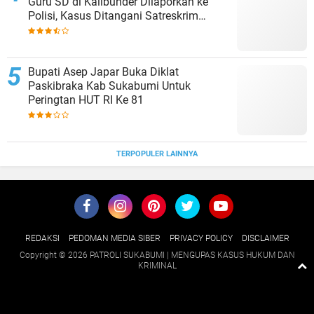
Guru SD di Kalibunder Dilaporkan ke
Polisi, Kasus Ditangani Satreskrim
Polres Sukabumi
Bupati Asep Japar Buka Diklat
Paskibraka Kab Sukabumi Untuk
Peringtan HUT RI Ke 81
TERPOPULER LAINNYA
REDAKSI
PEDOMAN MEDIA SIBER
PRIVACY POLICY
DISCLAIMER
Copyright ©
2026 PATROLI SUKABUMI | MENGUPAS KASUS HUKUM DAN
KRIMINAL