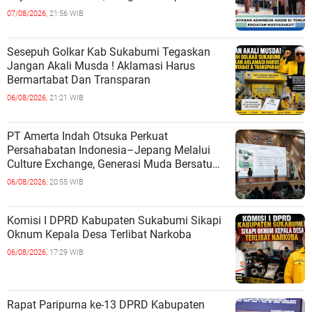
07/08/2026,
21:56 WIB
Sesepuh Golkar Kab Sukabumi Tegaskan
Jangan Akali Musda ! Aklamasi Harus
Bermartabat Dan Transparan
06/08/2026,
21:21 WIB
PT Amerta Indah Otsuka Perkuat
Persahabatan Indonesia–Jepang Melalui
Culture Exchange, Generasi Muda Bersatu
Wujudkan Masa Depan Berkelanjutan
06/08/2026,
20:55 WIB
Komisi I DPRD Kabupaten Sukabumi Sikapi
Oknum Kepala Desa Terlibat Narkoba
06/08/2026,
17:29 WIB
Rapat Paripurna ke-13 DPRD Kabupaten