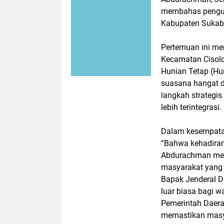
membahas penguat
Kabupaten Sukab
Pertemuan ini m
Kecamatan Cisolo
Hunian Tetap (Hu
suasana hangat d
langkah strategi
lebih terintegrasi.
Dalam kesempata
“Bahwa kehadiran
Abdurachman memb
masyarakat yang
Bapak Jenderal D
luar biasa bagi w
Pemerintah Daera
memastikan masy