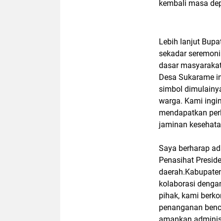
kembali masa dep
Lebih lanjut Bup
sekadar seremoni
dasar masyarakat
Desa Sukarame in
simbol dimulainy
warga. Kami ingi
mendapatkan perli
jaminan kesehata
Saya berharap ad
Penasihat Presid
daerah.Kabupaten 
kolaborasi denga
pihak, kami berk
penanganan benca
amankan administ