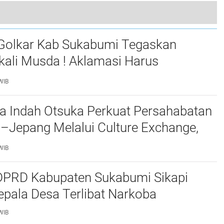
Bupati Asep Japar Sambut Kunjungan Jenderal (Purn) Dudung Abdurachman, Untuk Perkuat Kolaborasi Mitigasi Bencana dan Resmikan Huntap Cisolok
Golkar Kab Sukabumi Tegaskan
kali Musda ! Aklamasi Harus
bat Dan Transparan
WIB
a Indah Otsuka Perkuat Persahabatan
–Jepang Melalui Culture Exchange,
 Muda Bersatu Wujudkan Masa Depan
WIB
utan
 DPRD Kabupaten Sukabumi Sikapi
pala Desa Terlibat Narkoba
WIB