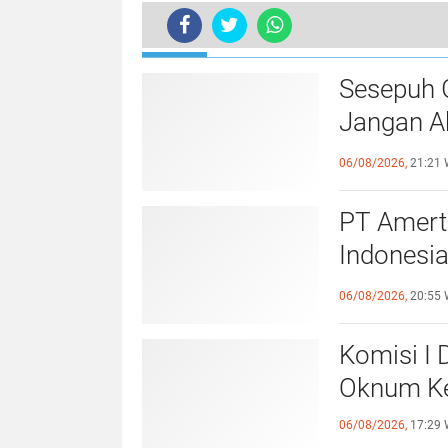
TERKINI
Sesepuh 
Jangan A
Bermarta
06/08/2026,
21:21 
PT Amert
Indonesia
Generasi
06/08/2026,
20:55 
Berkelanj
Komisi I
Oknum Ke
06/08/2026,
17:29 