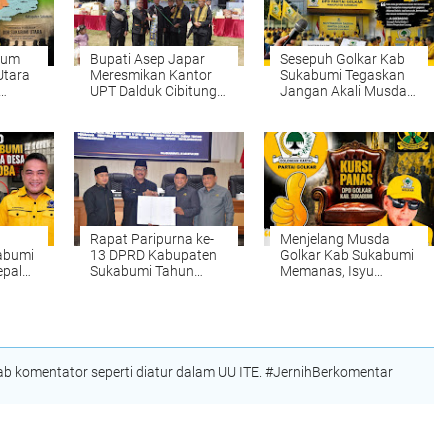
Bupati Asep Japar
Sesepuh Golkar Kab
Utara
Meresmikan Kantor
Sukabumi Tegaskan
UPT Dalduk Cibitung
Jangan Akali Musda !
ika
Untuk Hadirkan
Aklamasi Harus
aran
Pelayanan Terbaik
Bermartabat Dan
Kepada Masyarakat
Transparan
Rapat Paripurna ke-
Menjelang Musda
abumi
13 DPRD Kabupaten
Golkar Kab Sukabumi
epala
Sukabumi Tahun
Memanas, Isyu
arkoba
Sidang 2026
Aklamasi Picu
Kekhawatiran
Melemahnya
Demokrasi Internal
 komentator seperti diatur dalam UU ITE. #JernihBerkomentar