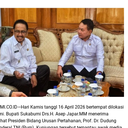
MI.CO.ID—
Hari Kamis tanggl 16 April 2026 bertempat dilokasi
mi.
Bupati Sukabumi Drs.H. Asep Japar.MM menerima
hat Presiden Bidang Urusan Pertahanan, Prof. Dr. Dudung
deral TNI (Purn). Kunjungan tersebut terpantau awak media