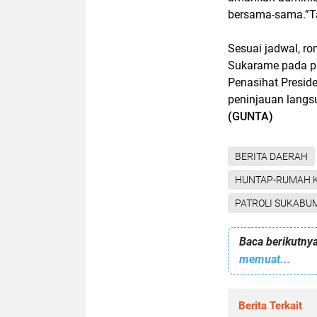
bersama-sama.”
Sesuai jadwal, ro
Sukarame pada pu
Penasihat Preside
peninjauan langsu
(GUNTA)
BERITA DAERAH
HUNTAP-RUMAH 
PATROLI SUKABU
Baca berikutnya
memuat...
Berita Terkait