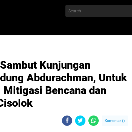
r Sambut Kunjungan
udung Abdurachman, Untuk
i Mitigasi Bencana dan
Cisolok
Komentar (
)