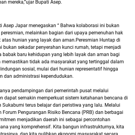
an mereka,”ujar Bupati Asep.
ati Asep Japar menegaskan “ Bahwa kolaborasi ini bukan
 peresmian, melainkan bagian dari upaya pemenuhan hak
 atas hunian yang layak dan aman.Peresmian Huntap di
i bukan sekadar penyerahan kunci rumah, tetapi menjadi
a babak baru kehidupan yang lebih layak dan aman bagi
n memastikan tidak ada masyarakat yang tertinggal dalam
ndungan sosial, mulai dari hunian representatif hingga
n dan administrasi kependudukan.
anya pendampingan dari pemerintah pusat melalui
en dapat semakin memperkuat sistem ketahanan bencana di
Sukabumi terus belajar dari peristiwa yang lalu. Melalui
n Forum Pengurangan Risiko Bencana (PRB) dan berbagai
omitmen menjadikan daerah ini sebagai percontohan
na yang komprehensif. Kita bangun infrastrukturnya, kita
rasinya, dan kita pulihkan ekonomi masyarakat secara