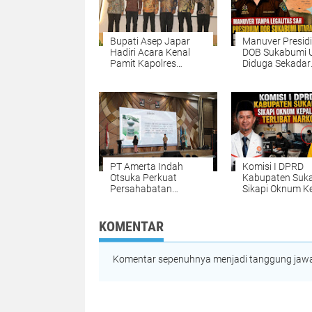
Bupati Asep Japar
Manuver Presidium
Hadiri Acara Kenal
DOB Sukabumi 
Pamit Kapolres
Diduga Sekadar
Sukabumi
Panggung Retor
dan Cetak Angg
PT Amerta Indah
Komisi I DPRD
Otsuka Perkuat
Kabupaten Suk
Persahabatan
Sikapi Oknum K
Indonesia–Jepang
Desa Terlibat N
Melalui Culture
Exchange, Generasi
KOMENTAR
Muda Bersatu
Wujudkan Masa
Depan Berkelanjutan
Komentar sepenuhnya menjadi tanggung jawab