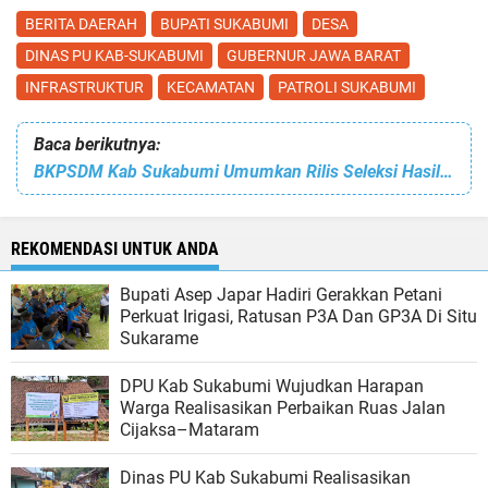
BERITA DAERAH
BUPATI SUKABUMI
DESA
DINAS PU KAB-SUKABUMI
GUBERNUR JAWA BARAT
INFRASTRUKTUR
KECAMATAN
PATROLI SUKABUMI
Baca berikutnya:
BKPSDM Kab Sukabumi Umumkan Rilis Seleksi Hasil Administrasi dan Rekam Jejak Seleksi JPT Pratama
REKOMENDASI UNTUK ANDA
Bupati Asep Japar Hadiri Gerakkan Petani
Perkuat Irigasi, Ratusan P3A Dan GP3A Di Situ
Sukarame
DPU Kab Sukabumi Wujudkan Harapan
Warga Realisasikan Perbaikan Ruas Jalan
Cijaksa–Mataram
Dinas PU Kab Sukabumi Realisasikan