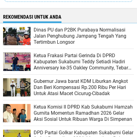
REKOMENDASI UNTUK ANDA
Dinas PU dan P2BK Purabaya Normalisasi
Jalan Penghubung Jampang Tengah Yang
Tertimbun Longsor
Ketua Frakasi Partai Gerinda Di DPRD
Kabupaten Sukabumi Teddy Setiadi Hadiri
Anniversary ke-35 Oakley Community, Tebar
Kepedulian, Halal Bihalal, Santunan, dan
Soliditas Tanpa Batas
Gubernur Jawa barat KDM Liburkan Angkot
Dan Beri Kompensasi Rp.200 Ribu Per Hari
Untuk Atasi Macet Cicurug-Cibadak
Ketua Komisi II DPRD Kab Sukabumi Hamzah
Gurnita Momentun Ramadhan 2026 Gelar
Aksi Sosial Untuk Ribuan Warga Di Simpenan
DPD Partai Golkar Kabupaten Sukabumi Gelar