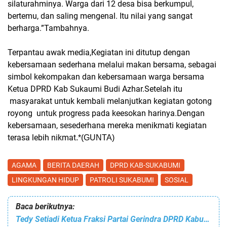
silaturahminya. Warga dari 12 desa bisa berkumpul,
bertemu, dan saling mengenal. Itu nilai yang sangat
berharga.”Tambahnya.
Terpantau awak media,Kegiatan ini ditutup dengan
kebersamaan sederhana melalui makan bersama, sebagai
simbol kekompakan dan kebersamaan warga bersama
Ketua DPRD Kab Sukaumi Budi Azhar.Setelah itu
masyarakat untuk kembali melanjutkan kegiatan gotong
royong
untuk progress pada keesokan harinya.Dengan
kebersamaan, sesederhana mereka menikmati kegiatan
terasa lebih nikmat
.*(GUNTA)
AGAMA
BERITA DAERAH
DPRD KAB-SUKABUMI
LINGKUNGAN HIDUP
PATROLI SUKABUMI
SOSIAL
Baca berikutnya:
Tedy Setiadi Ketua Fraksi Partai Gerindra DPRD Kabupaten Sukabumi Dekat Dengan Budaya, Dekat dengan Rakyat Hadiri HUT ke-5 Lalana Banten Kidul