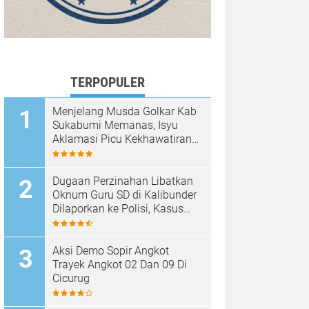
TERPOPULER
Menjelang Musda Golkar Kab
Sukabumi Memanas, Isyu
Aklamasi Picu Kekhawatiran
Melemahnya Demokrasi
Internal
Dugaan Perzinahan Libatkan
Oknum Guru SD di Kalibunder
Dilaporkan ke Polisi, Kasus
Ditangani Satreskrim Polres
Sukabumi
Aksi Demo Sopir Angkot
Trayek Angkot 02 Dan 09 Di
Cicurug