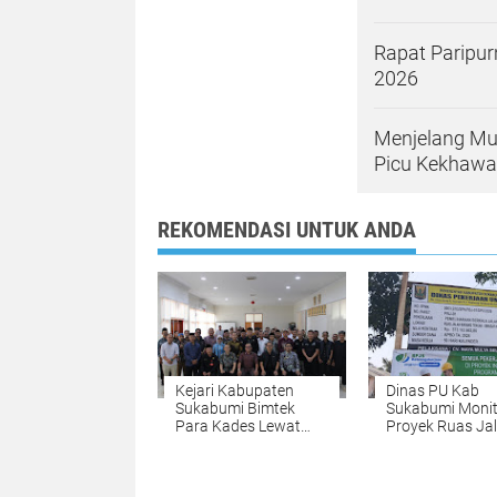
Rapat Paripu
2026
Menjelang Mu
Picu Kekhawa
REKOMENDASI UNTUK ANDA
Kejari Kabupaten
Dinas PU Kab
Sukabumi Bimtek
Sukabumi Monit
Para Kades Lewat
Proyek Ruas Ja
Program Jaga Desa
Karangtengah-
Untuk Cegah
Sinagar Dan Pa
Penyimpangan Dana
Pekerjaan Sesua
Desa
Spesifikasi Tekn