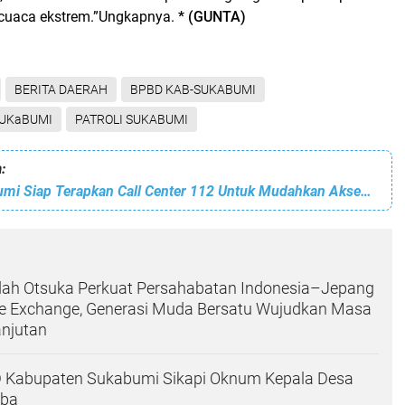
 cuaca ekstrem.”Ungkapnya.
* (GUNTA)
BERITA DAERAH
BPBD KAB-SUKABUMI
SUKaBUMI
PATROLI SUKABUMI
:
Pemkab Sukabumi Siap Terapkan Call Center 112 Untuk Mudahkan Akses Layanan Darurat
dah Otsuka Perkuat Persahabatan Indonesia–Jepang
ure Exchange, Generasi Muda Bersatu Wujudkan Masa
anjutan
D Kabupaten Sukabumi Sikapi Oknum Kepala Desa
oba