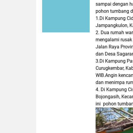
sampai dengan ha
pohon tumbang di 
1.Di Kampung Ci
Jampangkulon, K
2.
Dua rumah war
mengalami rusak 
Jalan Raya Provi
dan Desa Sagaran
3.Di Kampung Pas
Curugkembar, Kab
WIB.Angin kenca
dan menimpa rum
4.
Di Kampung Ci
Bojongasih, Keca
ini
pohon tumbang