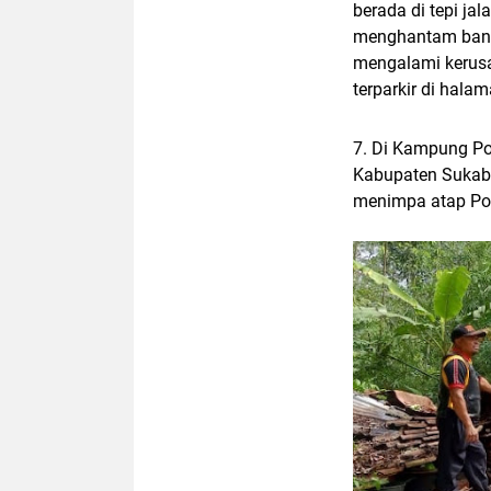
berada di tepi ja
menghantam bangu
mengalami kerusa
terparkir di halam
7.
Di Kampung Poj
Kabupaten Sukab
menimpa atap Po