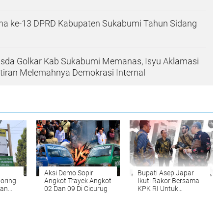
rna ke-13 DPRD Kabupaten Sukabumi Tahun Sidang
sda Golkar Kab Sukabumi Memanas, Isyu Aklamasi
tiran Melemahnya Demokrasi Internal
Aksi Demo Sopir
Bupati Asep Japar
oring
Angkot Trayek Angkot
Ikuti Rakor Bersama
lan
02 Dan 09 Di Cicurug
KPK RI Untuk
Percepat Sertifikasi
stikan
Aset Daerah
i
is