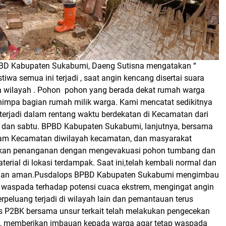
PBD Kabupaten Sukabumi, Daeng Sutisna mengatakan “
iwa semua ini terjadi , saat angin kencang disertai suara
 wilayah . Pohon
pohon yang berada dekat rumah warga
mpa bagian rumah milik warga. Kami mencatat sedikitnya
 terjadi dalam rentang waktu berdekatan di Kecamatan dari
 dan sabtu.
BPBD Kabupaten Sukabumi, lanjutnya, bersama
am Kecamatan diwilayah kecamatan, dan masyarakat
kan penanganan dengan mengevakuasi pohon tumbang dan
rial di lokasi terdampak. Saat ini,telah kembali normal dan
engan aman.Pusdalops BPBD Kabupaten Sukabumi mengimbau
 waspada terhadap potensi cuaca ekstrem, mengingat angin
peluang terjadi di wilayah lain dan pemantauan terus
s P2BK bersama unsur terkait telah melakukan pengecekan
an, memberikan imbauan kepada warga agar tetap waspada