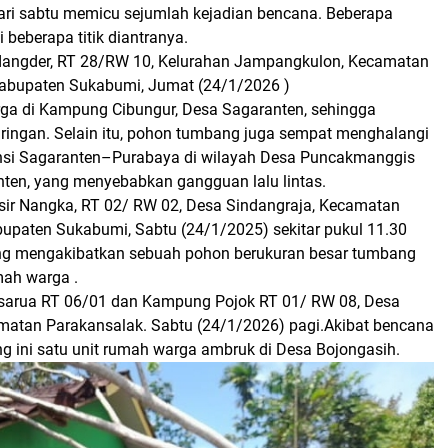
ri sabtu memicu sejumlah kejadian bencana. Beberapa
beberapa titik diantranya.
dangder, RT 28/RW 10, Kelurahan Jampangkulon, Kecamatan
abupaten Sukabumi, Jumat (24/1/2026 )
ga di Kampung Cibungur, Desa Sagaranten, sehingga
ringan. Selain itu, pohon tumbang juga sempat menghalangi
nsi Sagaranten–Purabaya di wilayah Desa Puncakmanggis
ten, yang menyebabkan gangguan lalu lintas.
ir Nangka, RT 02/ RW 02, Desa Sindangraja, Kecamatan
upaten Sukabumi, Sabtu (24/1/2025) sekitar pukul 11.30
ng mengakibatkan sebuah pohon berukuran besar tumbang
ah warga .
sarua RT 06/01 dan Kampung Pojok RT 01/ RW 08, Desa
matan Parakansalak.
Sabtu (24/1/2026) pagi.Akibat bencana
 ini satu unit rumah warga ambruk di Desa Bojongasih.