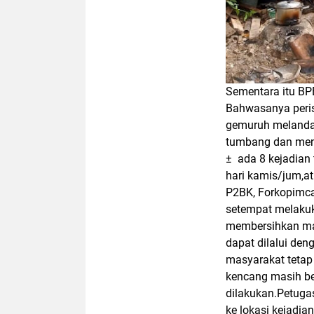
Sementara itu B
Bahwasanya perist
gemuruh melanda
tumbang dan meni
±
ada 8 kejadian
hari kamis/jum,at
P2BK, Forkopimc
setempat melaku
membersihkan mate
dapat dilalui d
masyarakat tetap
kencang masih ber
dilakukan.Petuga
ke lokasi kejadi