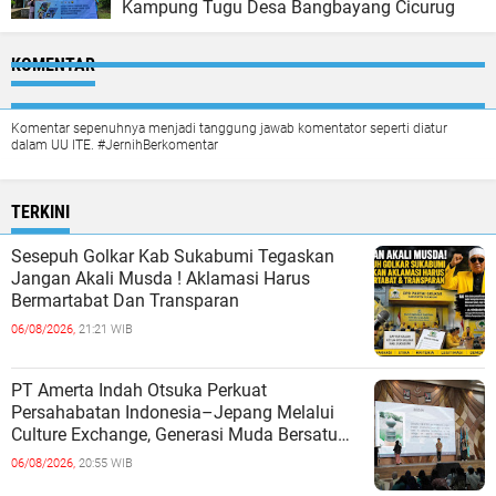
Kampung Tugu Desa Bangbayang Cicurug
KOMENTAR
Komentar sepenuhnya menjadi tanggung jawab komentator seperti diatur
dalam UU ITE. #JernihBerkomentar
TERKINI
Sesepuh Golkar Kab Sukabumi Tegaskan
Jangan Akali Musda ! Aklamasi Harus
Bermartabat Dan Transparan
06/08/2026,
21:21 WIB
PT Amerta Indah Otsuka Perkuat
Persahabatan Indonesia–Jepang Melalui
Culture Exchange, Generasi Muda Bersatu
Wujudkan Masa Depan Berkelanjutan
06/08/2026,
20:55 WIB