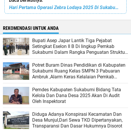
Baca berikutnya:
Hari Pertama Operasi Zebra Lodaya 2025 Di Sukabumi Terdapat 1.583 Knalpot Bising Dimusnahkan, Polisi Tegaskan Penindakan Berlanjut
REKOMENDASI UNTUK ANDA
Bupati Asep Japar Lantik Tiga Pejabat
Setingkat Eselon II B Di lingkup Pemkab
Sukabumi Dalam Rangka Penguatan Struktur
Birokrasi
Potret Buram Dinas Pendidikan di Kabupaten
Sukabumi Ruang Kelas SMPN 3 Pabuaran
Ambruk ,Alarm Keras Kelalaian Pemkab
Sukabumi Dalam Menjamin Keselamatan
Siswa
Pemdes Kabupaten Sukabumi Bidang Tata
Kelola Dan Dana Desa 2025 Akan Di Audit
Oleh Inspektorat
Diduga Adanya Konspirasi Kecamatan Dan
Desa Munjul,Dari Sewa TKD Dipertanyakan,
Transparansi Dan Dasar Hukumnya Disorot