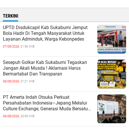
TERKINI
UPTD Disdukcapil Kab Sukabumi Jemput
Bola Hadir Di Tengah Masyarakat Untuk
Layanan Adminduk, Warga Kebonpedes
07/08/2026,
21:56 WIB
Sesepuh Golkar Kab Sukabumi Tegaskan
Jangan Akali Musda ! Aklamasi Harus
Bermartabat Dan Transparan
06/08/2026,
21:21 WIB
PT Amerta Indah Otsuka Perkuat
Persahabatan Indonesia–Jepang Melalui
Culture Exchange, Generasi Muda Bersatu
Wujudkan Masa Depan Berkelanjutan
06/08/2026,
20:55 WIB