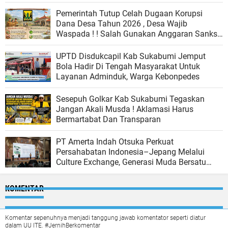
Pemerintah Tutup Celah Dugaan Korupsi
Dana Desa Tahun 2026 , Desa Wajib
Waspada ! ! Salah Gunakan Anggaran Sanksi
Hukum Menanti
UPTD Disdukcapil Kab Sukabumi Jemput
Bola Hadir Di Tengah Masyarakat Untuk
Layanan Adminduk, Warga Kebonpedes
Sesepuh Golkar Kab Sukabumi Tegaskan
Jangan Akali Musda ! Aklamasi Harus
Bermartabat Dan Transparan
PT Amerta Indah Otsuka Perkuat
Persahabatan Indonesia–Jepang Melalui
Culture Exchange, Generasi Muda Bersatu
Wujudkan Masa Depan Berkelanjutan
KOMENTAR
Komentar sepenuhnya menjadi tanggung jawab komentator seperti diatur
dalam UU ITE. #JernihBerkomentar