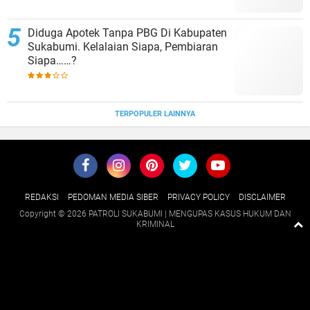
Diduga Apotek Tanpa PBG Di Kabupaten
Sukabumi. Kelalaian Siapa, Pembiaran
Siapa……?
TERPOPULER LAINNYA
REDAKSI
PEDOMAN MEDIA SIBER
PRIVACY POLICY
DISCLAIMER
Copyright ©
2026 PATROLI SUKABUMI | MENGUPAS KASUS HUKUM DAN
KRIMINAL