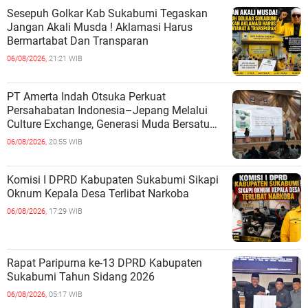
Sesepuh Golkar Kab Sukabumi Tegaskan
Jangan Akali Musda ! Aklamasi Harus
Bermartabat Dan Transparan
06/08/2026,
21:21 WIB
PT Amerta Indah Otsuka Perkuat
Persahabatan Indonesia–Jepang Melalui
Culture Exchange, Generasi Muda Bersatu
Wujudkan Masa Depan Berkelanjutan
06/08/2026,
20:55 WIB
Komisi I DPRD Kabupaten Sukabumi Sikapi
Oknum Kepala Desa Terlibat Narkoba
06/08/2026,
17:29 WIB
Rapat Paripurna ke-13 DPRD Kabupaten
Sukabumi Tahun Sidang 2026
06/08/2026,
05:17 WIB