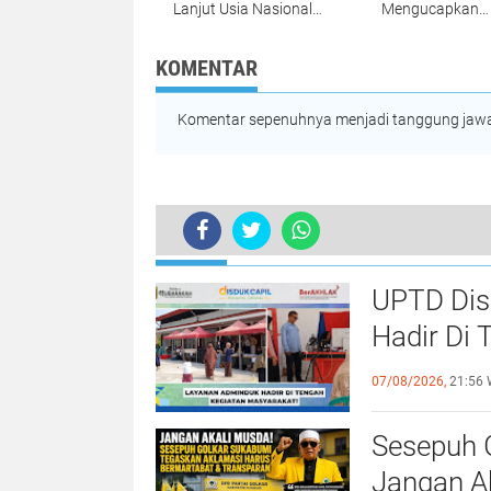
Lanjut Usia Nasional
Mengucapkan
Ke 30 Tingkat
Selamat Hari Ko
Kabupaten Sukabumi
Nasional 2026,
Himbau Perkua
KOMENTAR
Peran Koperasi
Indonesia Berja
Komentar sepenuhnya menjadi tanggung jawab
TERKINI
UPTD Dis
Hadir Di
Adminduk
07/08/2026,
21:56 
Sesepuh 
Jangan A