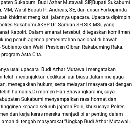
paten Sukabumi Budi Azhar Mutawali.SIP,Bupati Sukabumi
r, MM, Wakil Bupati H. Andreas, SE, dan unsur Forkopimda
mpak khidmat mengikuti jalannya upacara.
Upacara dipimpin
polres Sukabumi AKBP Dr. Samian.SH.SIK.MSi, yang
at Kapolri. Dalam amanat tersebut, ditegaskan komitmen
ukung penuh agenda pemerintahan nasional di bawah
 Subianto dan Wakil Presiden Gibran Rakabuming Raka,
program Asta Cita.
nya usai upacara
Budi Azhar Mutawali mengatakan
i telah menunjukkan dedikasi luar biasa dalam menjaga
nan, menegakkan hukum, serta melayani masyarakat dengan
lebih humanis.Di momen Hari Bhayangkara ini, saya
abupaten Sukabumi menyampaikan rasa hormat dan
i-tingginya kepada seluruh jajaran Polri, khususnya Polres
en dan kerja keras mereka menjadi pilar penting dalam
 aman di tengah masyarakat.”Ungkap Budi Azhar Mutawali.