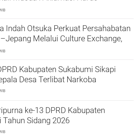
bat Dan Transparan
WIB
a Indah Otsuka Perkuat Persahabatan
–Jepang Melalui Culture Exchange,
 Muda Bersatu Wujudkan Masa Depan
WIB
utan
 DPRD Kabupaten Sukabumi Sikapi
pala Desa Terlibat Narkoba
WIB
ripurna ke-13 DPRD Kabupaten
 Tahun Sidang 2026
WIB