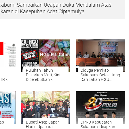
kabumi Sampaikan Ucapan Duka Mendalam Atas
karan di Kasepuhan Adat Ciptamulya
Puluhan Tahun
Diduga Pemkab
Dibiarkan Mati, Kini
Sukabumi Cetak Uang
TR -
Diperebutkan -
Dari Lahan HGU
Negara Diminta Tegas
‘Dihidupkan dari
au
Redistribusi Eks HGU
Kubur’ Petani 30
api
PT Citimu ke Rakyat
Tahun Terancam
Tergusur ,Negara
trasi
Hadir Atau Tunduk
Pada Mafia Lahan
ab
Bupati Asep Japar
DPRD Kabupaten
Hadiri Upacara
Sukabumi Ucapkan