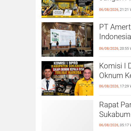
Bermarta
06/08/2026,
21:21 
PT Amert
Indonesia
Generasi
06/08/2026,
20:55 
Berkelanj
Komisi I
Oknum Ke
06/08/2026,
17:29 
Rapat Pa
Sukabumi
06/08/2026,
05:17 