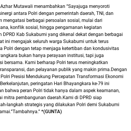
 Azhar Mutawali menambahkan “Sayajuga menyoroti
inergi antara Polri dengan pemerintah daerah, TNI, dan
 mengatasi berbagai persoalan sosial, mulai dari
na, konflik sosial, hingga pengamanan kegiatan
n DPRD Kab Sukabumi yang dikenal dekat dengan berbagai
t ini mengajak seluruh warga Sukabumi untuk terus
 Polri dengan tetap menjaga ketertiban dan kondusivitas
angkara bukan hanya perayaan institusi, tapi juga
i bersama. Kami berharap Polri terus meningkatkan
 transparansi, dan pelayanan publik yang makin prima.Dengan
olri Presisi Mendukung Percepatan Transformasi Ekonomi
 Berkelanjutan, peringatan Hari Bhayangkara ke-79 ini
n bahwa peran Polri tidak hanya dalam aspek keamanan,
gai mitra pembangunan daerah.Kami di DPRD siap
h-langkah strategis yang dilakukan Polri demi Sukabumi
amai.”Tambahnya.”
*(GUNTA)