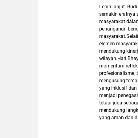
Lebih lanjut
Budi
semakin eratnya s
masyarakat dalam
penanganan benca
masyarakat.Selai
elemen masyaraka
mendukung kinerja
wilayah.Hari Bhay
momentum refleks
profesionalisme,
mengusung tema P
yang Inklusif dan
menjadi penegasa
tetapi juga seba
mendukung langka
yang aman dan d