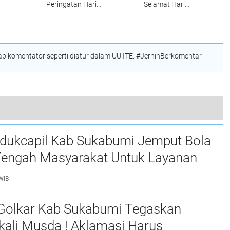
Peringatan Hari
Selamat Hari
perasi
Bhayangkara Ke 80
Bhayangkara ke-80,
 Dan
Tahun
Apresiasi Dedikasi
t
Polri untuk
 Untuk
Masyarakat
ya
 komentator seperti diatur dalam UU ITE. #JernihBerkomentar
Ketua DPRD Hadiri HUT Bhayangkara ke-79 Dan Sebut Dukung Polri Semakin Dicintai Masyarakat
dukcapil Kab Sukabumi Jemput Bola
 Tengah Masyarakat Untuk Layanan
, Warga Kebonpedes
WIB
Golkar Kab Sukabumi Tegaskan
kali Musda ! Aklamasi Harus