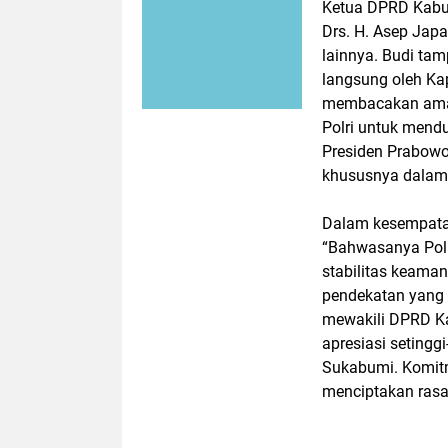
Ketua DPRD Kabu
Drs. H. Asep Japa
lainnya. Budi ta
langsung oleh Ka
membacakan aman
Polri untuk mend
Presiden Prabowo
khususnya dalam 
Dalam kesempata
“Bahwasanya Polr
stabilitas keama
pendekatan yang 
mewakili DPRD K
apresiasi setingg
Sukabumi. Komitm
menciptakan rasa