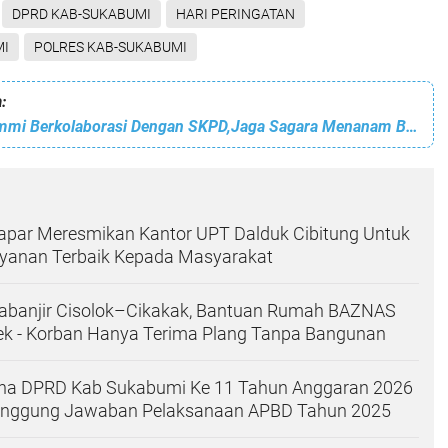
DPRD KAB-SUKABUMI
HARI PERINGATAN
MI
POLRES KAB-SUKABUMI
:
BEM Faperta Ummi Berkolaborasi Dengan SKPD,Jaga Sagara Menanam Bibit Mangrove Untuk Lestarikan Ekosistem Pesisir
Japar Meresmikan Kantor UPT Dalduk Cibitung Untuk
ayanan Terbaik Kepada Masyarakat
abanjir Cisolok–Cikakak, Bantuan Rumah BAZNAS
k - Korban Hanya Terima Plang Tanpa Bangunan
rna DPRD Kab Sukabumi Ke 11 Tahun Anggaran 2026
anggung Jawaban Pelaksanaan APBD Tahun 2025