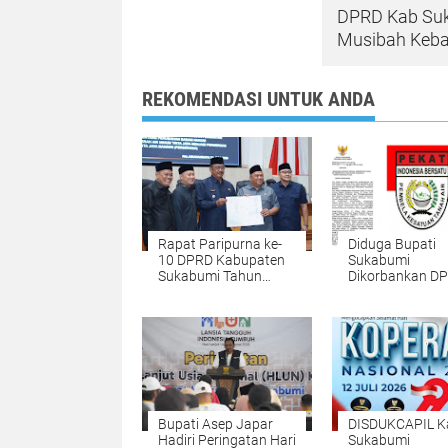
DPRD Kab Su
Musibah Keba
REKOMENDASI UNTUK ANDA
Rapat Paripurna ke-
Diduga Bupati
10 DPRD Kabupaten
Sukabumi
Sukabumi Tahun
Dikorbankan DP
Sidang 2026
Satu Lahan Dua
Status - HGU M
Diperpanjang, T
Dicap Telantar
Skandal Adminis
PT.Citimu
Bupati Asep Japar
DISDUKCAPIL K
Hadiri Peringatan Hari
Sukabumi