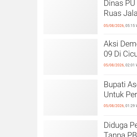
Dinas PU
Ruas Jal
Pekerjaan
05/08/2026,
05:15 
Aksi Dem
09 Di Cic
05/08/2026,
02:01 
Bupati As
Untuk Per
05/08/2026,
01:29 
Diduga Pem
Tanpa PB