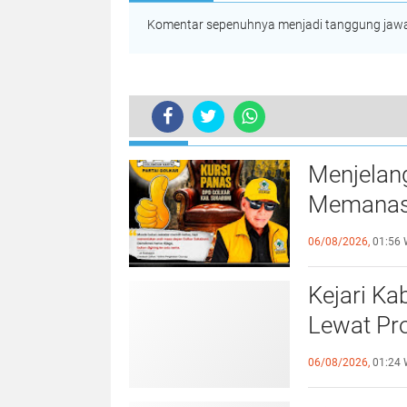
Komentar sepenuhnya menjadi tanggung jawab
TERKINI
Menjelan
Memanas,
Melemahn
06/08/2026,
01:56 
Kejari K
Lewat Pr
Penyimpa
06/08/2026,
01:24 