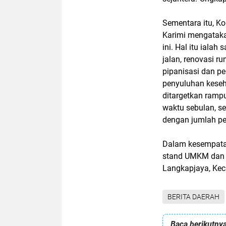
Sementara itu, K
Karimi mengatak
ini. Hal itu ialah
jalan, renovasi r
pipanisasi dan pe
penyuluhan keseh
ditargetkan ram
waktu sebulan, s
dengan jumlah per
Dalam kesempata
stand UMKM dan 
Langkapjaya, Ke
BERITA DAERAH
Baca berikutnya