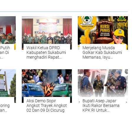
 Putih
Wakil Ketua DPRD
Menjelang Musda
an Di
Kabupaten Sukabumi
Golkar Kab Sukabumi
n
menghadiri Rapat
Memanas, Isyu
on
Koordinasi Teknis
Aklamasi Picu
abumi
(Rakornis) TNI
Kekhawatiran
Manunggal
Melemahnya
konomi
Membangun Desa
Demokrasi Internal
(TMMD) ke-125 Tahun
Anggaran 2025
Aksi Demo Sopir
Bupati Asep Japar
oring
Angkot Trayek Angkot
Ikuti Rakor Bersama
lan
02 Dan 09 Di Cicurug
KPK RI Untuk
Percepat Sertifikasi
stikan
Aset Daerah
i
is