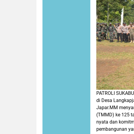
PATROLI SUKABU
di Desa Langkapj
Japar.MM menyam
(TMMD) ke 125 ta
nyata dan komit
pembangunan yan