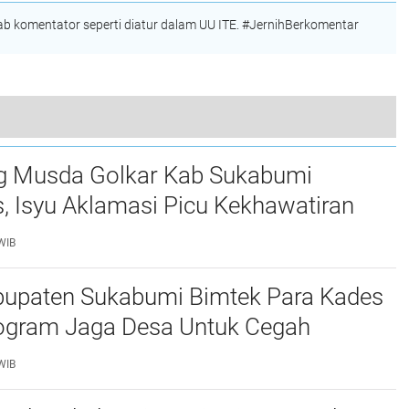
 komentator seperti diatur dalam UU ITE. #JernihBerkomentar
Bupati Asep Japar Hadiri Pembukaan TMMD ke 125 Desa Langkapjaya, Kecamatan Lengkong
g Musda Golkar Kab Sukabumi
 Isyu Aklamasi Picu Kekhawatiran
ya Demokrasi Internal
WIB
abupaten Sukabumi Bimtek Para Kades
ogram Jaga Desa Untuk Cegah
ngan Dana Desa
WIB