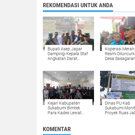
REKOMENDASI UNTUK ANDA
Bupati Asep Japar
Koperasi Merah
Dampingi Kepala Staf
Resmi Diluncurk
Angkatan Darat
Desa Sasagara
(KSAD) Dan Gubernur
Kecamatan Keb
Jawa Barat
Pedes Kab Suk
Meresmikan Sistem
Untuk Dorong
Pengairan Pertanian
Kemandirian E
Untuk Dukung Petani
Lebih Sejahtera
Kejari Kabupaten
Dinas PU Kab
Sukabumi Bimtek
Sukabumi Monit
Para Kades Lewat
Proyek Ruas Ja
Program Jaga Desa
Karangtengah-
Untuk Cegah
Sinagar Dan Pa
Penyimpangan Dana
Pekerjaan Sesua
KOMENTAR
Desa
Spesifikasi Tekn