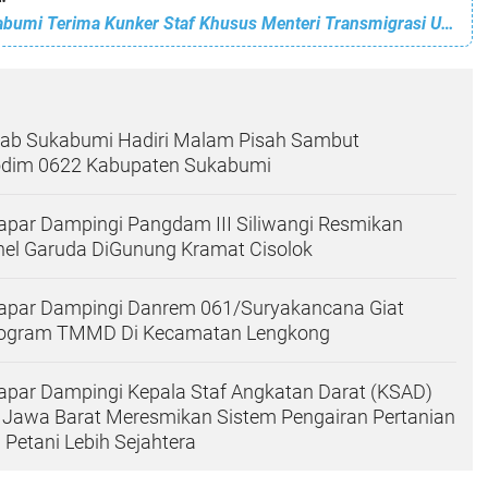
Sekda Kab Sukabumi Terima Kunker Staf Khusus Menteri Transmigrasi Untuk Penyerahan Sertipikat Hak Milik (SHM) Transmigrasi Lokal Kabupaten Sukabumi
ab Sukabumi Hadiri Malam Pisah Sambut
dim 0622 Kabupaten Sukabumi
apar Dampingi Pangdam III Siliwangi Resmikan
el Garuda DiGunung Kramat Cisolok
Japar Dampingi Danrem 061/Suryakancana Giat
rogram TMMD Di Kecamatan Lengkong
apar Dampingi Kepala Staf Angkatan Darat (KSAD)
 Jawa Barat Meresmikan Sistem Pengairan Pertanian
Petani Lebih Sejahtera