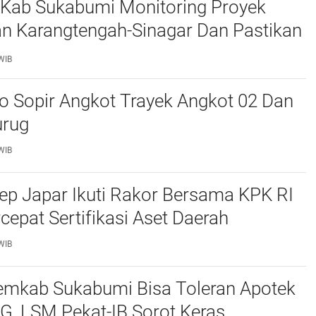
 Kab Sukabumi Monitoring Proyek
an Karangtengah-Sinagar Dan Pastikan
 Sesuai Spesifikasi Teknis
WIB
o Sopir Angkot Trayek Angkot 02 Dan
urug
WIB
ep Japar Ikuti Rakor Bersama KPK RI
cepat Sertifikasi Aset Daerah
WIB
kab Sukabumi Bisa Toleran Apotek
G ,LSM Pekat-IB Sorot Keras