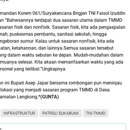
omandan Korem 061/Suryakencana Brigjen TNI Faisol Izuddin
an “Bahwsannya terdapat dua sasaran utama dalam TMMD
 sasaran fisik dan nonfisik. Sasaran fisik, kita ada pengaspalan
umah, puskesmas pembantu, sanitasi sekolah, hingga
ngeboran sumur. Kalau untuk sasaran nonfisik, kita ada
atan, ketahannan, dan lainnya.Semua sasaran tersebut
pung dalam waktu sebulan ke depan. Mudah-mudahan dalam
emuanya selesai. Kita akaan memanfaarkan waktu yang ada
sonel yang terlibat.”Ungkapnya.
n ini Bupati Asep Japar bersama rombongan pun meninjau
lokasi yang menjadi sasaran program TMMD di Desa
camatan Lengkong
.*(GUNTA)
INFRASTRUKTUR
PATROLI SUKABUMI
TNI-TMMD
: