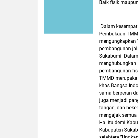
Baik fisik maupun
Dalam kesempata
Pembukaan TMMD 
mengungkapkan “ 
pembangunan jal
Sukabumi. Dalam
menghubungkan Ke
pembangunan fisik
TMMD merupakan c
khas Bangsa Indo
sama berperan da
juga menjadi pang
tangan, dan beke
mengajak semua p
Hal itu demi Kab
Kabupaten Sukab
sejahtera.”Ungka