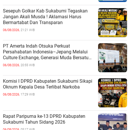
Sesepuh Golkar Kab Sukabumi Tegaskan
Jangan Akali Musda ! Aklamasi Harus
Bermartabat Dan Transparan
06/08/2026,
21:21 WIB
PT Amerta Indah Otsuka Perkuat
Persahabatan Indonesia–Jepang Melalui
Culture Exchange, Generasi Muda Bersatu
Wujudkan Masa Depan Berkelanjutan
06/08/2026,
20:55 WIB
Komisi I DPRD Kabupaten Sukabumi Sikapi
Oknum Kepala Desa Terlibat Narkoba
06/08/2026,
17:29 WIB
Rapat Paripurna ke-13 DPRD Kabupaten
Sukabumi Tahun Sidang 2026
06/08/2026,
05:17 WIB