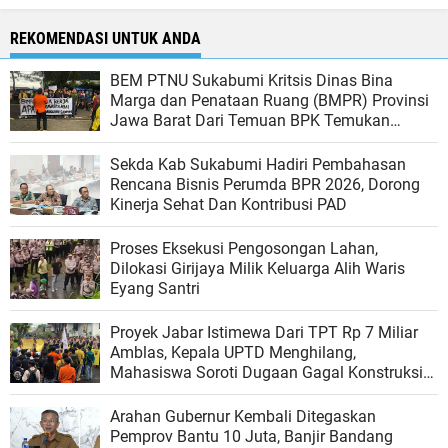
REKOMENDASI UNTUK ANDA
BEM PTNU Sukabumi Kritsis Dinas Bina
Marga dan Penataan Ruang (BMPR) Provinsi
Jawa Barat Dari Temuan BPK Temukan
Dugaan Rp 27 Miliar Terjadi Pembiaran
Proyek Provinsi Di Sukabumi
Sekda Kab Sukabumi Hadiri Pembahasan
Rencana Bisnis Perumda BPR 2026, Dorong
Kinerja Sehat Dan Kontribusi PAD
Proses Eksekusi Pengosongan Lahan,
Dilokasi Girijaya Milik Keluarga Alih Waris
Eyang Santri
Proyek Jabar Istimewa Dari TPT Rp 7 Miliar
Amblas, Kepala UPTD Menghilang,
Mahasiswa Soroti Dugaan Gagal Konstruksi
Dan Lemahnya Pengawasan
Arahan Gubernur Kembali Ditegaskan
Pemprov Bantu 10 Juta, Banjir Bandang