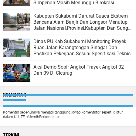
Simpenan Masih Menunggu Birokrasi
Bergerak
Kabupten Sukabumi Darurat Cuaca Ekstrem
Bencana Alam Banjir Dan Longsor Menutup
Jalan Nasional,Provinsi,Kabupten Dan Sungai
Meluap, Hujan Ekstrem Kepung Wilayah
Pejampangan
Dinas PU Kab Sukabumi Monitoring Proyek
Ruas Jalan Karangtengah-Sinagar Dan
Pastikan Pekerjaan Sesuai Spesifikasi Teknis
Aksi Demo Sopir Angkot Trayek Angkot 02
Dan 09 Di Cicurug
KOMENTAR
Komentar sepenuhnya menjadi tanggung jawab komentator seperti diatur
dalam UU ITE. #JernihBerkomentar
TERKINI