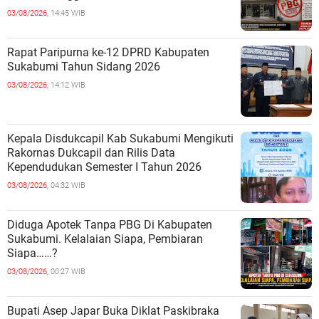
03/08/2026,
14:45 WIB
Rapat Paripurna ke-12 DPRD Kabupaten
Sukabumi Tahun Sidang 2026
03/08/2026,
14:12 WIB
Kepala Disdukcapil Kab Sukabumi Mengikuti
Rakornas Dukcapil dan Rilis Data
Kependudukan Semester I Tahun 2026
03/08/2026,
04:32 WIB
Diduga Apotek Tanpa PBG Di Kabupaten
Sukabumi. Kelalaian Siapa, Pembiaran
Siapa……?
03/08/2026,
00:27 WIB
Bupati Asep Japar Buka Diklat Paskibraka