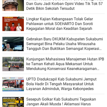
Dan Guru Jadi Korban Opini Video Tik Tok 57
Detik Bikin Sekolah Tersudut
Lingkar Kajian Kebangsaan Tolak Gelar
Pahlawan untuk SOEHARTO Dan Soroti
Kegagalan Moral dan Keadilan Sejarah
Gebrakan Baru DKUKM Kabupaten Sukabumi
Semangat Bina Pelaku Usaha Wirausaha
Tangguh Dan Buktikan Semangat Koperasi
Merah Putih Menuju Kemandirian Dan Daya
Saing
Kunjungan Mahasiswa Manajemen Hutan IPB
ke Taman Kehati Aqua Mekarsari Untuk
Mendukung Konservasi Keanekaragaman
Hayati dan Pengelolaan Lingkungan
UPTD Disdukcapil Kab Sukabumi Jemput
Bola Hadir Di Tengah Masyarakat Untuk
Layanan Adminduk, Warga Kebonpedes
Sesepuh Golkar Kab Sukabumi Tegaskan
Jangan Akali Musda ! Aklamasi Harus