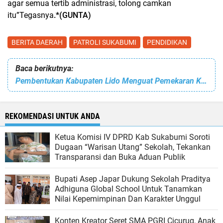
agar semua tertib administrasi, tolong camkan
itu”Tegasnya
.*(GUNTA)
BERITA DAERAH
PATROLI SUKABUMI
PENDIDIKAN
Baca berikutnya:
Pembentukan Kabupaten Lido Menguat Pemekaran Kabupaten Sukabumi Utara Terganjal Moratorium Belum Dicabut
REKOMENDASI UNTUK ANDA
Ketua Komisi IV DPRD Kab Sukabumi Soroti
Dugaan “Warisan Utang” Sekolah, Tekankan
Transparansi dan Buka Aduan Publik
Bupati Asep Japar Dukung Sekolah Praditya
Adhiguna Global School Untuk Tanamkan
Nilai Kepemimpinan Dan Karakter Unggul
Konten Kreator Seret SMA PGRI Cicurug, Anak