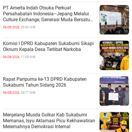
PT Amerta Indah Otsuka Perkuat
Persahabatan Indonesia–Jepang Melalui
Culture Exchange, Generasi Muda Bersatu
Wujudkan Masa Depan Berkelanjutan
06/08/2026,
20:55 WIB
Komisi I DPRD Kabupaten Sukabumi Sikapi
Oknum Kepala Desa Terlibat Narkoba
06/08/2026,
17:29 WIB
Rapat Paripurna ke-13 DPRD Kabupaten
Sukabumi Tahun Sidang 2026
06/08/2026,
05:17 WIB
Menjelang Musda Golkar Kab Sukabumi
Memanas, Isyu Aklamasi Picu Kekhawatiran
Melemahnya Demokrasi Internal