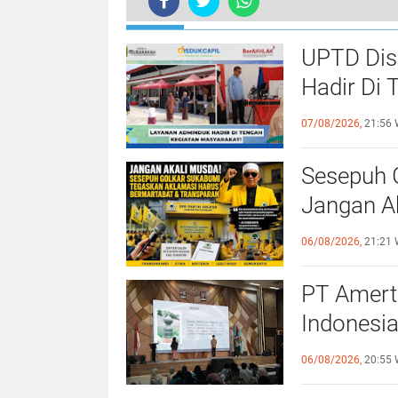
TERKINI
UPTD Dis
Hadir Di
Adminduk
07/08/2026,
21:56 
Sesepuh 
Jangan A
Bermarta
06/08/2026,
21:21 
PT Amert
Indonesia
Generasi
06/08/2026,
20:55 
Berkelanj