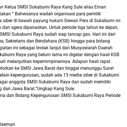
n Ketua SMSI Sukabumi Raya Kang Sule alias Eman
akan “ Bahwsanya wadah organisasi para pemilik
 siber di bawah payung hukum Dewan Pers di Sukabumi ini
ih dan sgera dipanaskan.
Untuk periode tiga tahun ke depan,
SMSI Sukabumi Raya sudah siap tancap gas. Hari ini dari
ua, Sekretaris dan Bendahara (KSB) hingga para bidang
iatan ini sebagai tindak lanjut dari Musyawarah Daerah
abumi Raya yang belum lama ini digelar dengan hasil KSB
ali melanjutkan kepemimpinannya.
Adapun hasil rapat
setorkan ke SMSI Jawa Barat dan tinggal menunggu Surat
elain kepengurusan, sudah ada 13 media siber di Sukabumi
bagai anggota SMSI Sukabumi Raya dan sudah memiliki
ng dari Jawa Barat.”Ungkap Kang Sule.
ama dan Bidang Kepengurusan SMSI Sukabumi Raya Periode
ulaeman