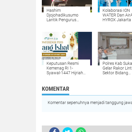
Hashim
Kolaborasi ION
Djojohadikusumo
WATER Dan AirA
Lantik Pengurus
HYROX Jakarta
Srikandi Jaga Desa
Perkuat Ekosis
Se-Indonesia,
Fitness Di Indon
ABPEDNAS Dan SMSI
Kerja Sama Dukung
Program Jaga Desa
Keputusan Resmi
Polres Kab Suk
Kemenag RI 1-
Gelar Rakor Lin
Syawal-1447 Hijriah
Sektor Bidang
tahun 2026 Jatuh
Operasional Tin
Pada Hari Sabtu 21
Menteri, Forko
Maret 2026
Dan Perangkat
KOMENTAR
Daerah Ikuti Se
Virtual
Komentar sepenuhnya menjadi tanggung jawab