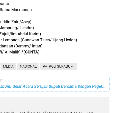
swanto
i Ratna Maemunah
ruddin Zain/Asep)
 Marpaung/ Hendra)
 Zajuli/Iim Abdul Karim)
r Lembaga (Gunawan Talen/ Ujang Herlan)
ndanaan (Demmy/ Intan)
i/ A. Malik).
*(GUNTA)
MEDIA
NASIONAL
PATROLI SUKABUMI
:
Pemda Kab Sukabumi Gelar Acara Sertijab Bupati Bersama Dengan Pagelaran Budaya Rakyat