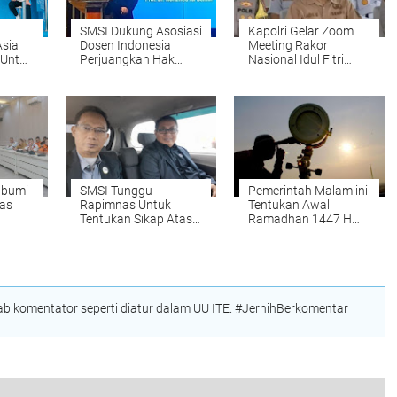
SMSI Dukung Asosiasi
Kapolri Gelar Zoom
sia
Dosen Indonesia
Meeting Rakor
 Untuk
Perjuangkan Hak
Nasional Idul Fitri
tem
Kelayakan Gaji Dosen
1447 H, Pastikan
esia
Di Indonesia
Keamanan Dan
Pelayanan Optimal
Dan Evaluasi Situasi
Keamanan Serta
Pelayanan
Masyarakat
abumi
SMSI Tunggu
Pemerintah Malam ini
tas
Rapimnas Untuk
Tentukan Awal
Tentukan Sikap Atas
Ramadhan 1447 H
gkat
Penyedia Layanan
Dan Kumpulkan Data
pimda
Digital Terkait
Hilal dari Seluruh
Perjanjian Dagang
Indonesia
cara
RI–AS
 komentator seperti diatur dalam UU ITE. #JernihBerkomentar