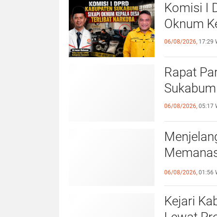
Komisi I
Oknum Ke
06/08/2026,
17:29 
Rapat Pa
Sukabumi
06/08/2026,
05:17 
Menjelan
Memanas,
Melemahn
06/08/2026,
01:56 
Kejari K