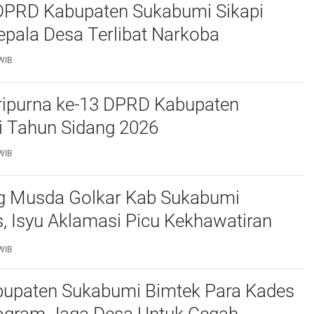
 DPRD Kabupaten Sukabumi Sikapi
pala Desa Terlibat Narkoba
WIB
ripurna ke-13 DPRD Kabupaten
 Tahun Sidang 2026
WIB
g Musda Golkar Kab Sukabumi
 Isyu Aklamasi Picu Kekhawatiran
ya Demokrasi Internal
WIB
abupaten Sukabumi Bimtek Para Kades