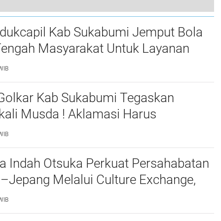
SMSI Sukabumi Raya Aktivkan Organisasi Periode 2025-2028 Mesin Pegerakan Mulai Panaskan
dukcapil Kab Sukabumi Jemput Bola
 Tengah Masyarakat Untuk Layanan
, Warga Kebonpedes
WIB
Golkar Kab Sukabumi Tegaskan
kali Musda ! Aklamasi Harus
bat Dan Transparan
WIB
a Indah Otsuka Perkuat Persahabatan
–Jepang Melalui Culture Exchange,
 Muda Bersatu Wujudkan Masa Depan
WIB
utan