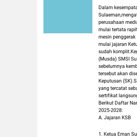
Dalam kesempata
Sulaeman,mengat
perusahaan media
mulai tertata rap
mesin penggerak 
mulai jajaran Ket
sudah komplit.Keg
(Musda) SMSI Suk
sebelumnya kemb
tersebut akan di
Keputusan (SK).S
yang tercatat se
sertifikat langsu
Berikut Daftar N
2025-2028:
A. Jajaran KSB
1. Ketua Eman S