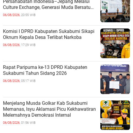
Persahabatan Indonesia–Jepang Melalui
Culture Exchange, Generasi Muda Bersatu
Wujudkan Masa Depan Berkelanjutan
06/08/2026,
20:55 WIB
Komisi I DPRD Kabupaten Sukabumi Sikapi
Oknum Kepala Desa Terlibat Narkoba
06/08/2026,
17:29 WIB
Rapat Paripurna ke-13 DPRD Kabupaten
Sukabumi Tahun Sidang 2026
06/08/2026,
05:17 WIB
Menjelang Musda Golkar Kab Sukabumi
Memanas, Isyu Aklamasi Picu Kekhawatiran
Melemahnya Demokrasi Internal
06/08/2026,
01:56 WIB