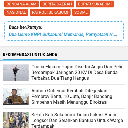
BENCANA ALAM
BERITA DAERAH
BUPATI SUKABUMI
NASIONAL
PATROLI SUKABUMI
SOSIAL
Baca berikutnya:
Dua Lisme KNPI Sukabumi Memanas, Pernyataan H.Aun Dibantah Ketua DPD KNPI Jawa Barat
REKOMENDASI UNTUK ANDA
Cuaca Eksrem Hujan Disertai Angin Dan Petir ,
Berdampak Jaringan 20 KV Di Desa Benda
Terbakar, Dua Tiang Hangus
Arahan Gubernur Kembali Ditegaskan
Pemprov Bantu 10 Juta, Banjir Bandang
Simpenan Masih Menunggu Birokrasi
Bergerak
Sekda Kab Sukabumi Tinjau Lokasi Banjir
Longsor Dan Serahkan Bantuan Untuk Warga
Terdampak