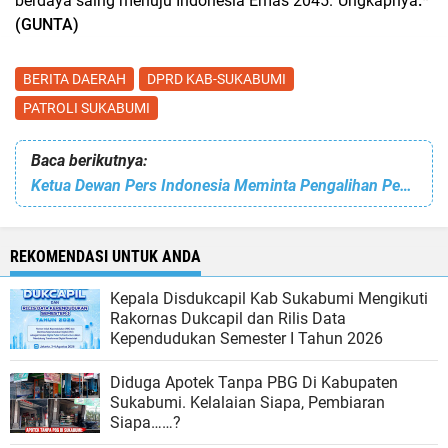
berdaya saing menuju Indonesia Emas 2045.”Ungkapnya
.*
(GUNTA)
BERITA DAERAH
DPRD KAB-SUKABUMI
PATROLI SUKABUMI
Baca berikutnya:
Ketua Dewan Pers Indonesia Meminta Pengalihan Penahanan Direktur Pemberitaan JakTV
REKOMENDASI UNTUK ANDA
Kepala Disdukcapil Kab Sukabumi Mengikuti
Rakornas Dukcapil dan Rilis Data
Kependudukan Semester I Tahun 2026
Diduga Apotek Tanpa PBG Di Kabupaten
Sukabumi. Kelalaian Siapa, Pembiaran
Siapa……?