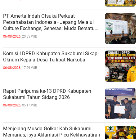
PT Amerta Indah Otsuka Perkuat
Persahabatan Indonesia–Jepang Melalui
Culture Exchange, Generasi Muda Bersatu
Wujudkan Masa Depan Berkelanjutan
06/08/2026,
20:55 WIB
Komisi I DPRD Kabupaten Sukabumi Sikapi
Oknum Kepala Desa Terlibat Narkoba
06/08/2026,
17:29 WIB
Rapat Paripurna ke-13 DPRD Kabupaten
Sukabumi Tahun Sidang 2026
06/08/2026,
05:17 WIB
Menjelang Musda Golkar Kab Sukabumi
Memanas, Isyu Aklamasi Picu Kekhawatiran